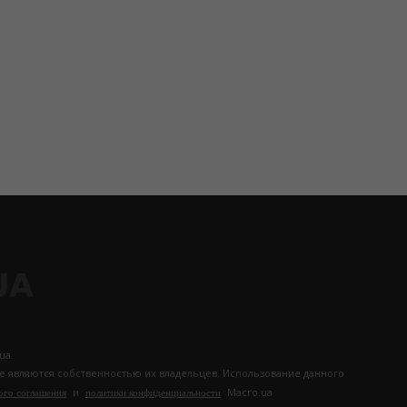
ua.
те являются собственностью их владельцев. Использование данного
и
Macro.ua
ого соглашения
политики конфиденциальности