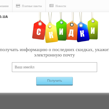
мпании
Платные пакеты
Новости
слуги
получать информацию о последних скидках, укажи
электронную почту
и - Оптика
Получить
Компаний, удовлетворяющих критериям, не най