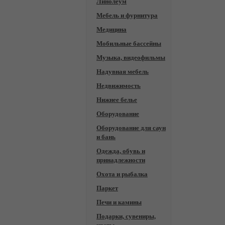
Линолеум
Мебель и фурнитура
Медицина
Мобильные бассейны
Музыка, видеофильмы
Надувная мебель
Недвижимость
Нижнее белье
Оборудование
Оборудование для саун
и бань
Одежда, обувь и
принадлежности
Охота и рыбалка
Паркет
Печи и камины
Подарки, сувениры,