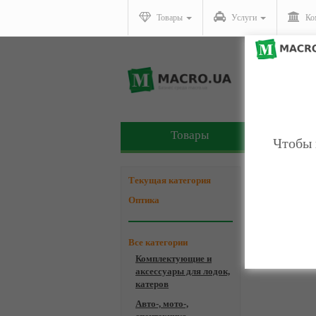
Товары
Услуги
Ко
Товары
У
Чтобы 
Компани
Текущая категория
Оптика
Все категории
Комплектующие и
аксессуары для лодок,
катеров
Авто-, мото-,