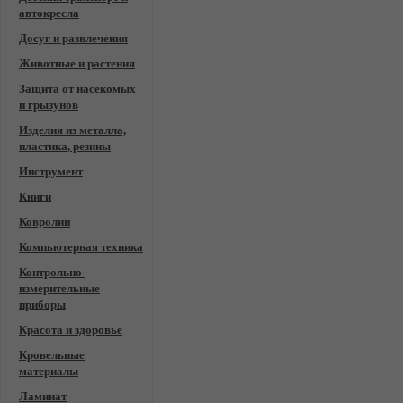
автокресла
Досуг и развлечения
Животные и растения
Защита от насекомых
и грызунов
Изделия из металла,
пластика, резины
Инструмент
Книги
Ковролин
Компьютерная техника
Контрольно-
измерительные
приборы
Красота и здоровье
Кровельные
материалы
Ламинат