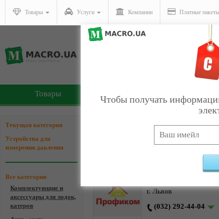
Товары
Услуги
Компании
Платные пакет
Товары
Услуги
Чтобы получать информацию
элек
Компании - Устройства 
Текущая категория
Устройства для
Кат
измерения давления
Интернет магазин "
Все категории
Комплектующие и
г. Львов
аксессуары для лодок,
катеров
(032) 292-44-04