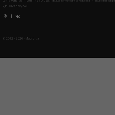
сайта означает принятие условий
и
пользовательского соглашения
политики конф
Удачных покупок!
© 2012 - 2026 - Macro.ua