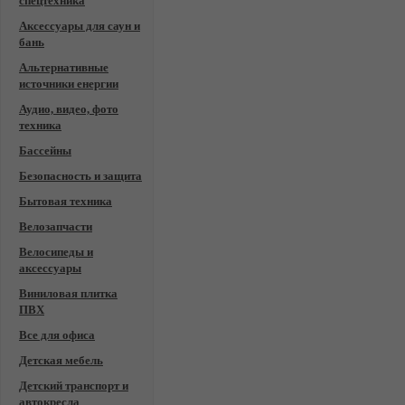
спецтехника
Аксессуары для саун и
бань
Альтернативные
источники енергии
Аудио, видео, фото
техника
Бассейны
Безопасность и защита
Бытовая техника
Велозапчасти
Велосипеды и
аксессуары
Виниловая плитка
ПВХ
Все для офиса
Детская мебель
Детский транспорт и
автокресла