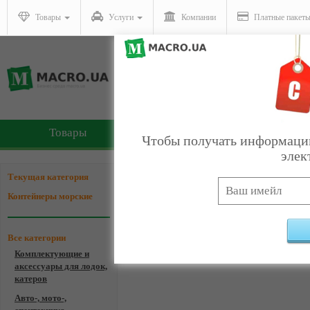
Товары
Услуги
Компании
Платные пакет
Товары
Услуги
Чтобы получать информацию
элек
Компании - Контейнеры
Текущая категория
Контейнеры морские
Все категории
Комплектующие и
Ком
аксессуары для лодок,
катеров
Авто-, мото-,