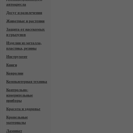
автокресла
Досуг и развлечения
Животные и растения
Защита от насекомых
и грызунов
Изделия из металла,
пластика, резины
Инструмент
Книги
Ковролин
Компьютерная техника
Контрольно-
измерительные
приборы
Красота и здоровье
Кровельные
материалы
Ламинат