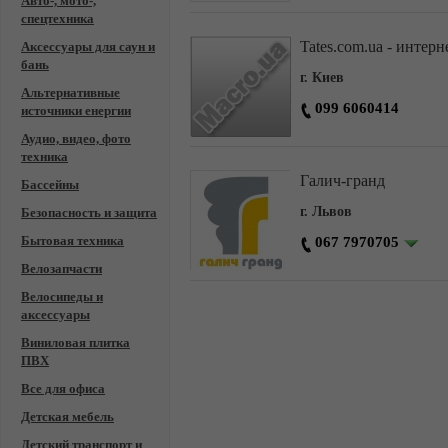
Авто-, мото-,
спецтехника
Tates.com.ua - интер
Аксессуары для саун и
бань
г. Киев
Альтернативные
099 6060414
источники енергии
Аудио, видео, фото
техника
Галич-гранд
Бассейны
г. Львов
Безопасность и защита
Бытовая техника
067 7970705
Велозапчасти
Велосипеды и
аксессуары
Виниловая плитка
ПВХ
Все для офиса
Детская мебель
Детский транспорт и