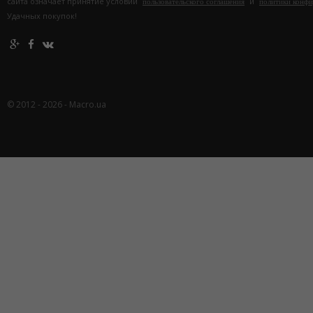
сайта означает принятие условий
и
пользовательского соглашения
политики конф
Удачных покупок!
© 2012 - 2026 - Macro.ua