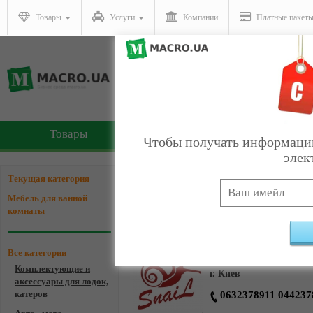
Товары
Услуги
Компании
Платные пакет
Товары
Услуги
Чтобы получать информацию
элек
Компании - Мебель для 
Текущая категория
Мебель для ванной
комнаты
Snail
Все категории
Комплектующие и
г. Киев
аксессуары для лодок,
катеров
0632378911 044237