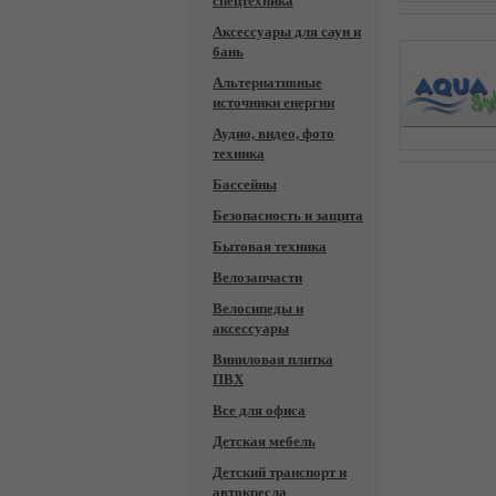
спецтехника
Аксессуары для саун и
бань
Альтернативные
источники енергии
Аудио, видео, фото
техника
Бассейны
Безопасность и защита
Бытовая техника
Велозапчасти
Велосипеды и
аксессуары
Виниловая плитка
ПВХ
Все для офиса
Детская мебель
Детский транспорт и
автокресла