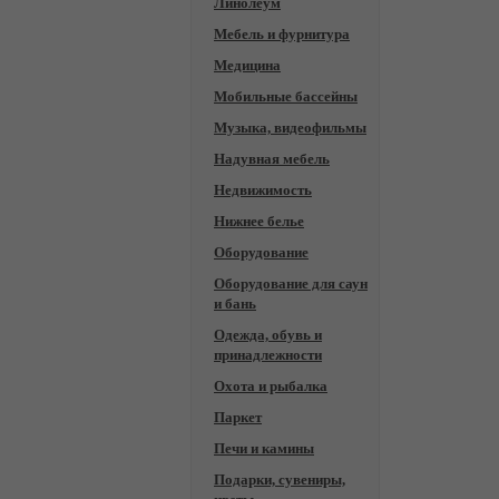
Линолеум
Мебель и фурнитура
Медицина
Мобильные бассейны
Музыка, видеофильмы
Надувная мебель
Недвижимость
Нижнее белье
Оборудование
Оборудование для саун
и бань
Одежда, обувь и
принадлежности
Охота и рыбалка
Паркет
Печи и камины
Подарки, сувениры,