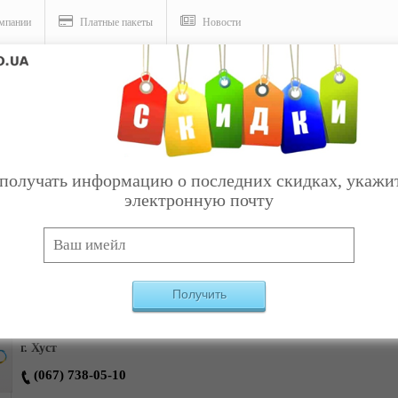
мпании
Платные пакеты
Новости
слуги
получать информацию о последних скидках, укажи
электронную почту
и - Плетенная мебель
Категория:
Това
Получить
Интернет-магазин плетеных изделий
г. Хуст
(067) 738-05-10