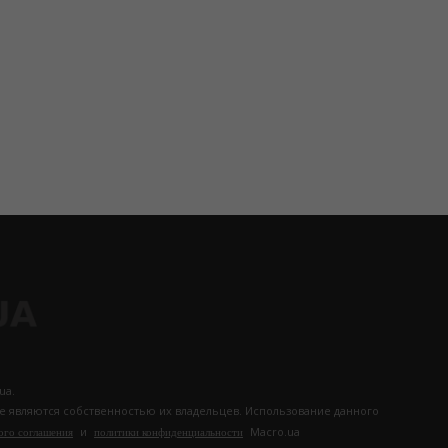
ua.
те являются собственностью их владельцев. Использование данного
и
Macro.ua
ого соглашения
политики конфиденциальности