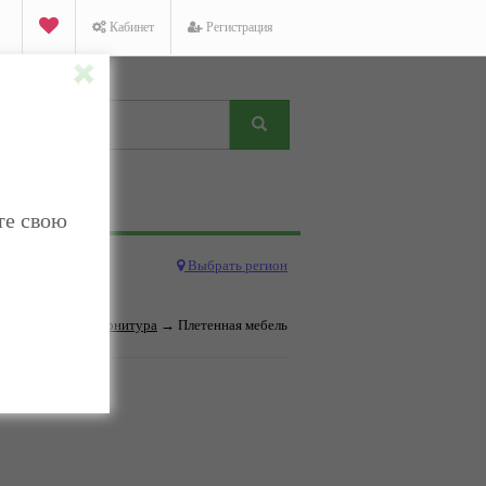
Кабинет
Регистрация
те свою
Выбрать регион
ры
→
Мебель и фурнитура
→ Плетенная мебель