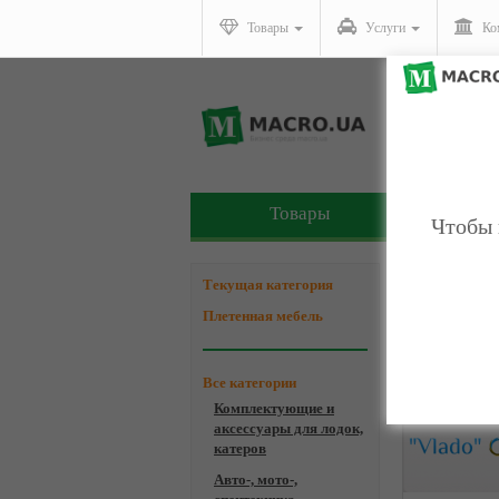
Товары
Услуги
Ко
Товары
У
Чтобы 
Компани
Текущая категория
Плетенная мебель
Все категории
Комплектующие и
аксессуары для лодок,
катеров
Авто-, мото-,