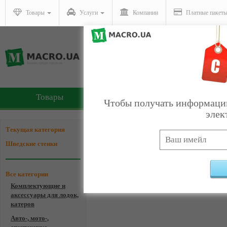
Товары
Услуги
Компании
Платные пакет
Товары
Услуги
Чтобы получать информацию
элек
Компании - Шведские с
Текущая категория
Шведские стенки
Все категории
Комплектующие и
Ком
аксессуары для лодок,
катеров
Авто-, мото-,