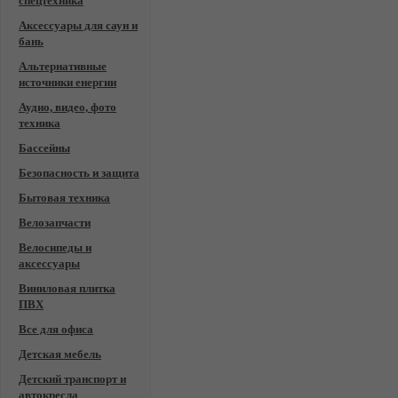
спецтехника
Аксессуары для саун и
бань
Альтернативные
источники енергии
Аудио, видео, фото
техника
Бассейны
Безопасность и защита
Бытовая техника
Велозапчасти
Велосипеды и
аксессуары
Виниловая плитка
ПВХ
Все для офиса
Детская мебель
Детский транспорт и
автокресла