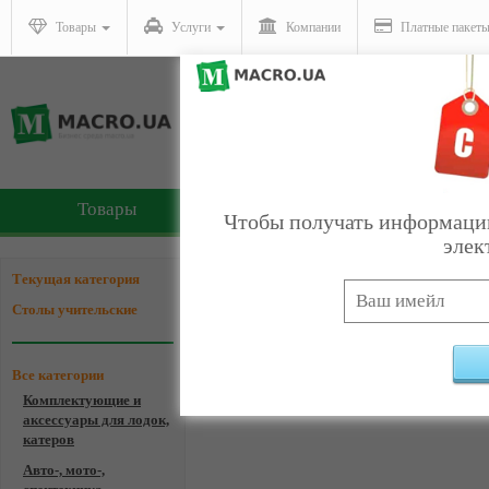
Товары
Услуги
Компании
Платные пакет
Товары
Услуги
Чтобы получать информацию
элек
Компании - Столы учите
Текущая категория
Столы учительские
Все категории
Комплектующие и
Ком
аксессуары для лодок,
катеров
Авто-, мото-,