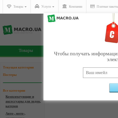
Товары
Услуги
Компании
Платные пакет
Товары
Услуги
Чтобы получать информацию
элек
Компании - Постеры
Текущая категория
Постеры
Все категории
Комплектующие и
Ком
аксессуары для лодок,
катеров
Авто-, мото-,