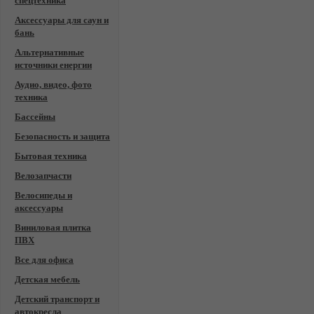
спецтехника
Аксессуары для саун и
бань
Альтернативные
источники енергии
Аудио, видео, фото
техника
Бассейны
Безопасность и защита
Бытовая техника
Велозапчасти
Велосипеды и
аксессуары
Виниловая плитка
ПВХ
Все для офиса
Детская мебель
Детский транспорт и
автокресла