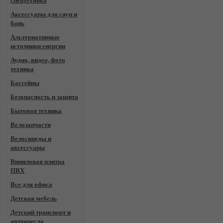
спецтехника
Аксессуары для саун и
бань
Альтернативные
источники енергии
Аудио, видео, фото
техника
Бассейны
Безопасность и защита
Бытовая техника
Велозапчасти
Велосипеды и
аксессуары
Виниловая плитка
ПВХ
Все для офиса
Детская мебель
Детский транспорт и
автокресла