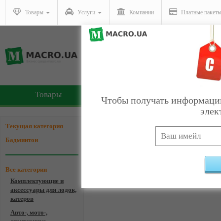
Товары
Услуги
Компании
Платные пакет
Товары
Услуги
Чтобы получать информацию
элек
Компании - Бадминтон
Текущая категория
Бадминтон
Все категории
Комплектующие и
Ком
аксессуары для лодок,
катеров
Авто-, мото-,