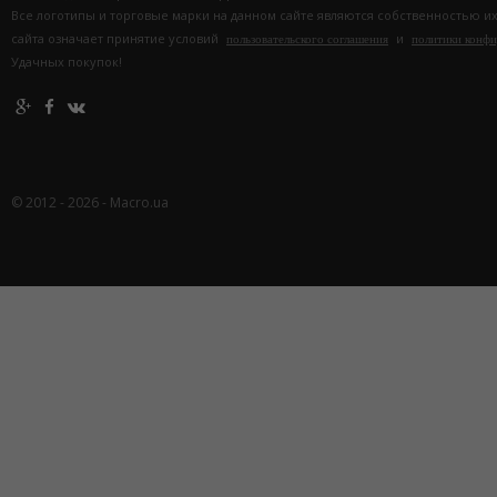
Все логотипы и торговые марки на данном сайте являются собственностью и
сайта означает принятие условий
и
пользовательского соглашения
политики конф
Удачных покупок!
© 2012 - 2026 - Macro.ua