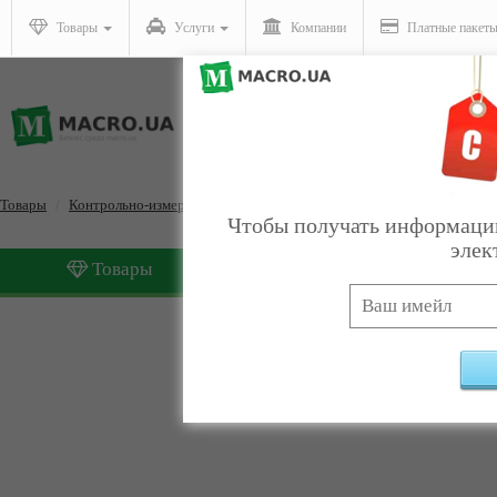
Товары
Услуги
Компании
Платные пакет
Товары
Контрольно-измерительные приборы
Gps
Чтобы получать информацию
элек
Товары
Услуги
Gps
Найдено:
0