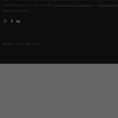
сайта означает принятие условий
и
пользовательского соглашения
политики конф
Удачных покупок!
© 2012 - 2026 - Macro.ua