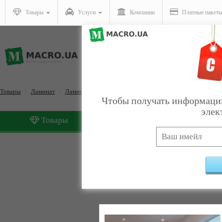
Товары
Услуги
Компании
Платные пакет
Товары
Ламинат
Ламинат 42 класс
Чтобы получать информацию
элек
Товары
Услуги
Ламинат 42 класс
Найдено:
5