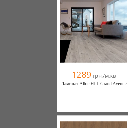
1289
грн./м.кв
Ламинат Alloc HPL Grand Avenue
Світ ламінату (Киев)
283 отзыв(а)
, 100% положительных
Компания верифицирована
0442298919