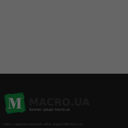
095 6744041
093 7001836
067 2351526
Связь с администрацией сайта: support@macro.ua.