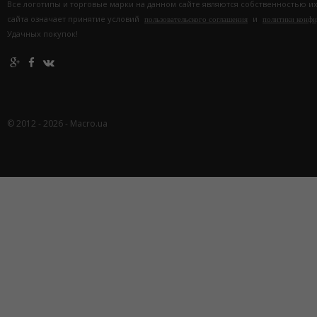
Все логотипы и торговые марки на данном сайте являются собственностью и
сайта означает принятие условий
и
пользовательского соглашения
политики конф
Удачных покупок!
© 2012 - 2026 - Macro.ua