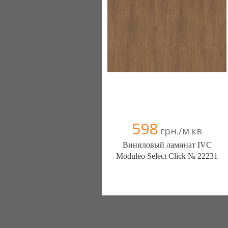
598
грн./м.кв
Виниловый ламинат IVC
Moduleo Select Click № 22231
ДомОК (Киев)
Компания верифицирована
044 3628290
098 2701448