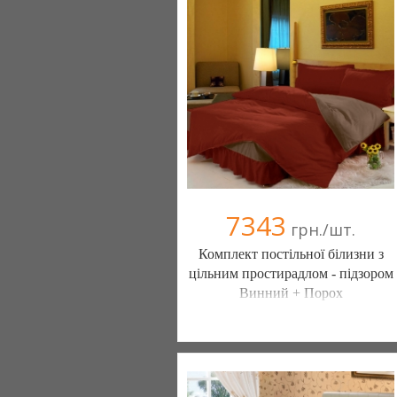
(095) 898-60-08
(098) 44-05-665
7343
грн./шт.
Комплект постільної білизни з
цільним простирадлом - підзором
Винний + Порох
Постільна білизна нового покоління та
елітний текстиль (Чернигов)
103 отзыв(а)
, 100% положительных
Компания верифицирована