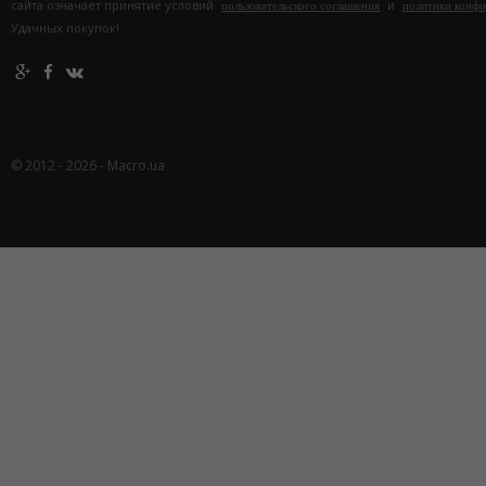
сайта означает принятие условий
и
пользовательского соглашения
политики конф
Удачных покупок!
© 2012 - 2026 - Macro.ua