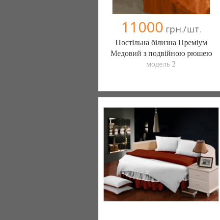
11000
грн./шт.
Постільна білизна Преміум
Медовий з подвійною рюшею
модель 2
Постільна білизна нового покоління та
елітний текстиль (Чернигов)
103 отзыв(а)
, 100% положительных
Компания верифицирована
(095) 898-60-08
(098) 44-05-665