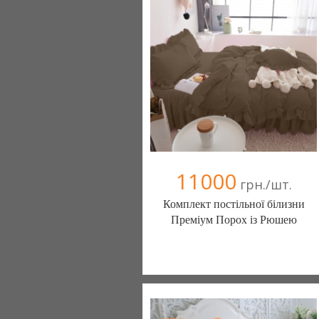
(095) 898-60-08
(098) 44-05-665
11000
грн./шт.
Комплект постільної білизни
Преміум Порох із Рюшею
Постільна білизна нового покоління та
елітний текстиль (Чернигов)
103 отзыв(а)
, 100% положительных
Компания верифицирована