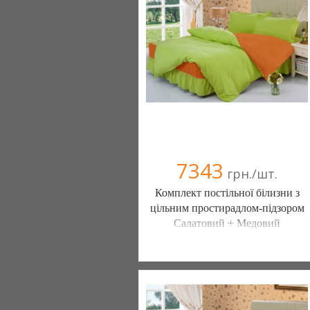
(095) 898-60-08
(098) 44-05-665
7343
грн./шт.
Комплект постільної білизни з
цільним простирадлом-підзором
Салатовий + Медовий
Постільна білизна нового покоління та
елітний текстиль (Чернигов)
103 отзыв(а)
, 100% положительных
Компания верифицирована
(095) 898-60-08