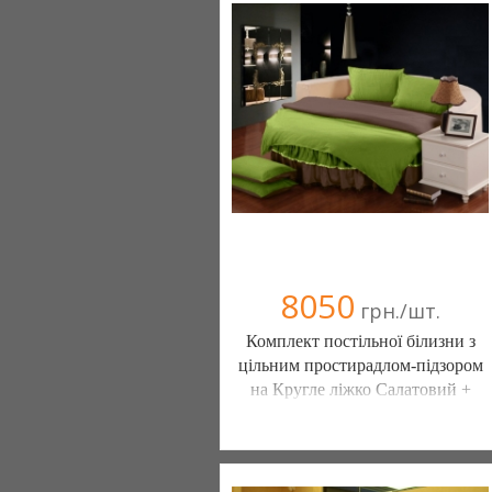
8050
грн./шт.
Комплект постільної білизни з
цільним простирадлом-підзором
на Кругле ліжко Салатовий +
Порох
Постільна білизна нового покоління та
елітний текстиль (Чернигов)
103 отзыв(а)
, 100% положительных