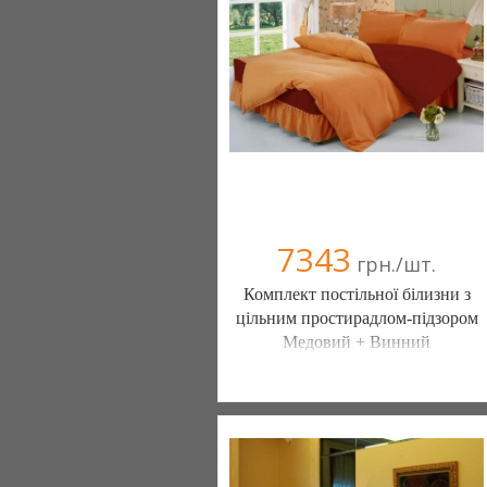
(098) 44-05-665
7343
грн./шт.
Комплект постільної білизни з
цільним простирадлом-підзором
Медовий + Винний
Постільна білизна нового покоління та
елітний текстиль (Чернигов)
103 отзыв(а)
, 100% положительных
Компания верифицирована
(095) 898-60-08