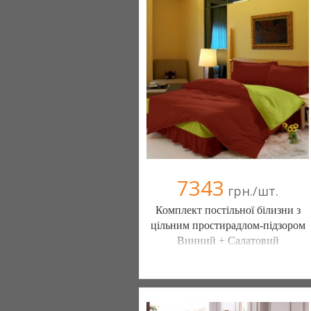
Компания верифицирована
(095) 898-60-08
(098) 44-05-665
7343
грн./шт.
Комплект постільної білизни з
цільним простирадлом-підзором
Винний + Салатовий
Постільна білизна нового покоління та
елітний текстиль (Чернигов)
103 отзыв(а)
, 100% положительных
Компания верифицирована