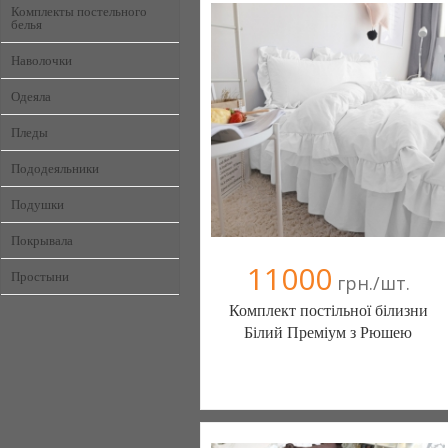
Комплекты постельного
белья
Наволочки
Одеяла
Пледы
Пододеяльники
Подушки
Покрывала
11000
Простыни
грн./шт.
Комплект постільної білизни
Білий Преміум з Рюшею
Постільна білизна нового покоління та
елітний текстиль (Чернигов)
103 отзыв(а)
, 100% положительных