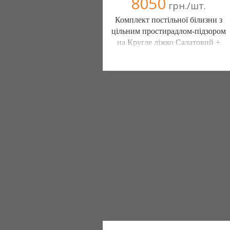
8050
грн./шт.
Комплект постільної білизни з
цільним простирадлом-підзором
на Кругле ліжко Салатовий +
Білий
Постільна білизна нового покоління та
елітний текстиль (Чернигов)
103 отзыв(а)
, 100% положительных
Компания верифицирована
(095) 898-60-08
(098) 44-05-665