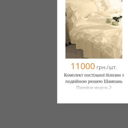
(098) 44-05-665
11000
грн./шт.
Комплект постільної білизни з
подвійною рюшею Шампань
Преміум модель 2
Постільна білизна нового покоління та
елітний текстиль (Чернигов)
103 отзыв(а)
, 100% положительных
Компания верифицирована
(095) 898-60-08