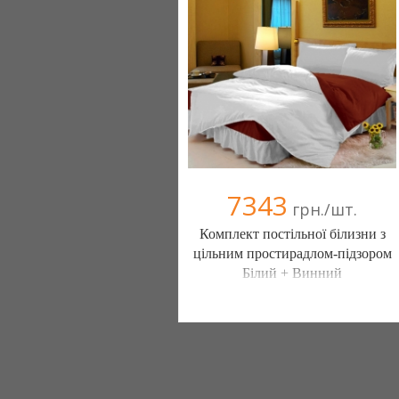
(098) 44-05-665
7343
грн./шт.
Комплект постільної білизни з
цільним простирадлом-підзором
Білий + Винний
Постільна білизна нового покоління та
елітний текстиль (Чернигов)
103 отзыв(а)
, 100% положительных
Компания верифицирована
(095) 898-60-08