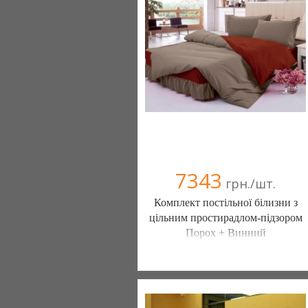
(095) 898-60-08
(098) 44-05-665
7343
грн./шт.
Комплект постільної білизни з
цільним простирадлом-підзором
Порох + Винний
Постільна білизна нового покоління та
елітний текстиль (Чернигов)
103 отзыв(а)
, 100% положительных
Компания верифицирована