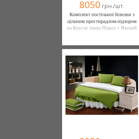
8050
грн./шт.
Комплект постільної білизни з
цільним простирадлом-підзором
на Кругле ліжко Порох + Вінний
Постільна білизна нового покоління та
елітний текстиль (Чернигов)
103 отзыв(а)
, 100% положительных
Компания верифицирована
(095) 898-60-08
(098) 44-05-665