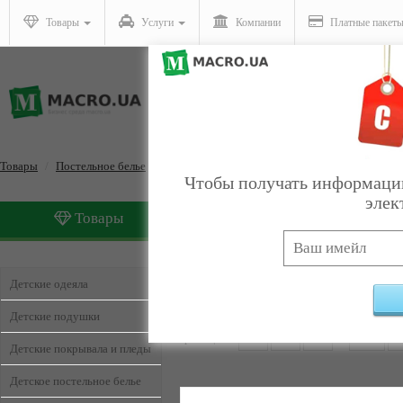
Товары
Услуги
Компании
Платные пакет
Товары
Постельное белье
Чтобы получать информацию
элек
Товары
Услуги
Постельное белье
Найдено:
4
Детские одеяла
Детские подушки
Страницы:
1
2
3
4
...
16
Детские покрывала и пледы
Детское постельное белье