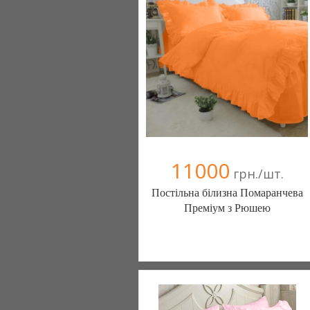
(095) 898-60-08
(098) 44-05-665
11000
грн./шт.
Постільна білизна Помаранчева
Преміум з Рюшею
Постільна білизна нового покоління та
елітний текстиль (Чернигов)
103 отзыв(а)
, 100% положительных
Компания верифицирована
(095) 898-60-08