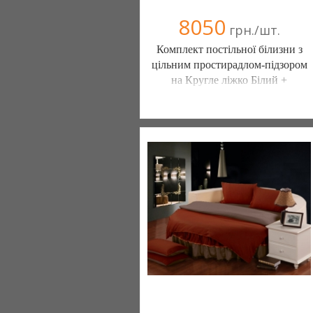
8050
грн./шт.
Комплект постільної білизни з
цільним простирадлом-підзором
на Кругле ліжко Білий +
Салатовий
Постільна білизна нового покоління та
елітний текстиль (Чернигов)
103 отзыв(а)
, 100% положительных
Компания верифицирована
(095) 898-60-08
(098) 44-05-665