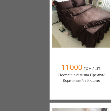
Компания верифицирована
(095) 898-60-08
(098) 44-05-665
11000
грн./шт.
Постільна білизна Преміум
Коричневий з Рюшею
Постільна білизна нового покоління та
елітний текстиль (Чернигов)
103 отзыв(а)
, 100% положительных
Компания верифицирована