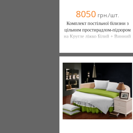
8050
грн./шт.
Комплект постільної білизни з
цільним простирадлом-підзором
на Кругле ліжко Білий + Винний
Постільна білизна нового покоління та
елітний текстиль (Чернигов)
103 отзыв(а)
, 100% положительных
Компания верифицирована
(095) 898-60-08
(098) 44-05-665