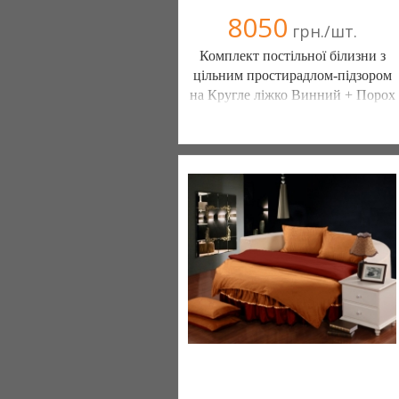
8050
грн./шт.
Комплект постільної білизни з
цільним простирадлом-підзором
на Кругле ліжко Винний + Порох
Постільна білизна нового покоління та
елітний текстиль (Чернигов)
103 отзыв(а)
, 100% положительных
Компания верифицирована
(095) 898-60-08
(098) 44-05-665