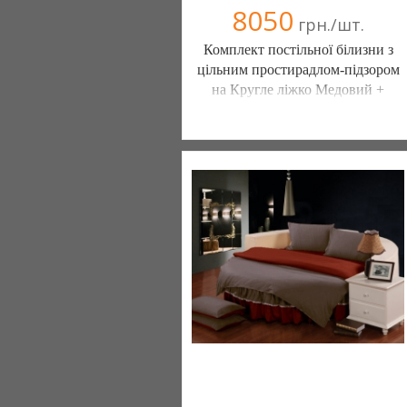
8050
грн./шт.
Комплект постільної білизни з
цільним простирадлом-підзором
на Кругле ліжко Медовий +
Винний
Постільна білизна нового покоління та
елітний текстиль (Чернигов)
103 отзыв(а)
, 100% положительных
Компания верифицирована
(095) 898-60-08
(098) 44-05-665