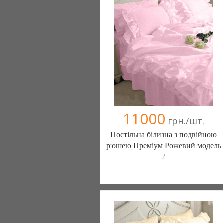
(098) 44-05-665
11000
грн./шт.
Постільна білизна з подвійною
рюшею Преміум Рожевий модель
2
Постільна білизна нового покоління та
елітний текстиль (Чернигов)
103 отзыв(а)
, 100% положительных
Компания верифицирована
(095) 898-60-08