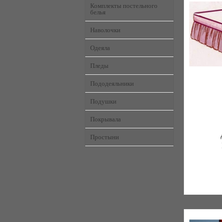
Комплекты постельного
белья
Наволочки
Одеяла
Пледы
Пододеяльники
Подушки
Покрывала
Простыни
Постільна 
елітн
103 отзы
К