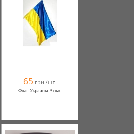
65
грн./шт.
Флаг Украины Атлас
Bella-noche (Залещики)
097 6774662