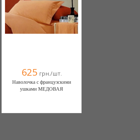
(098) 44-05-665
625
грн./шт.
Наволочка с французскими
ушками МЕДОВАЯ
Постільна білизна нового покоління та
елітний текстиль (Чернигов)
103 отзыв(а)
, 100% положительных
Компания верифицирована
(095) 898-60-08