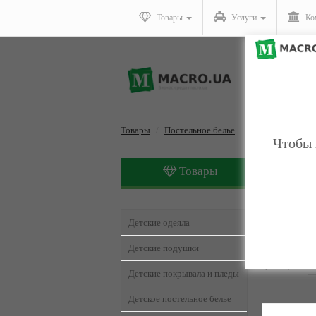
Товары
Услуги
Ко
Товары
Постельное белье
Чтобы 
Товары
Постель
Детские одеяла
Детские подушки
Страницы:
1
Детские покрывала и пледы
Детское постельное белье