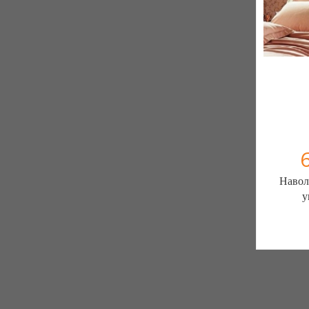
Навол
у
Постільна 
елітн
103 отзы
К