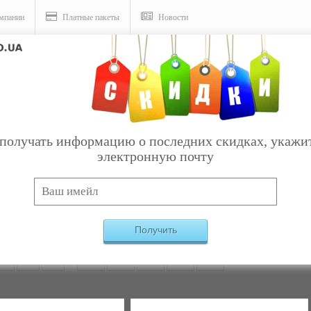
мпании
Платные пакеты
Новости
получать информацию о последних скидках, укажи
электронную почту
Услуги
ное белье
Найдено:
415
Получить
2
3
4
...
16
17
18
19
20