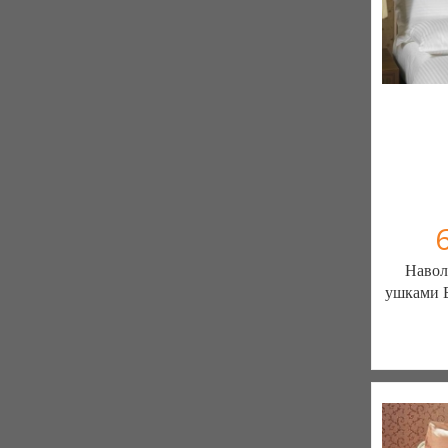
Навол
ушками 
Постільна 
елітн
103 отзы
К