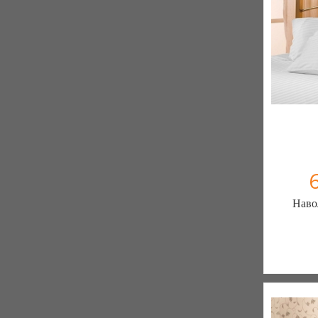
Наво
Постільна 
елітн
103 отзы
К