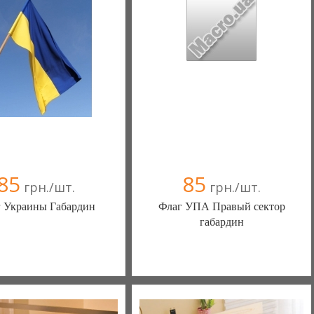
(095) 055-14-90
85
85
грн./шт.
грн./шт.
 Украины Габардин
Флаг УПА Правый сектор
габардин
lla-noche (Залещики)
Bella-noche (Залещики)
097 6774662
097 6774662