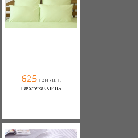
(095) 898-60-08
(098) 44-05-665
625
грн./шт.
Наволочка ОЛИВА
Постільна білизна нового покоління та
елітний текстиль (Чернигов)
103 отзыв(а)
, 100% положительных
Компания верифицирована