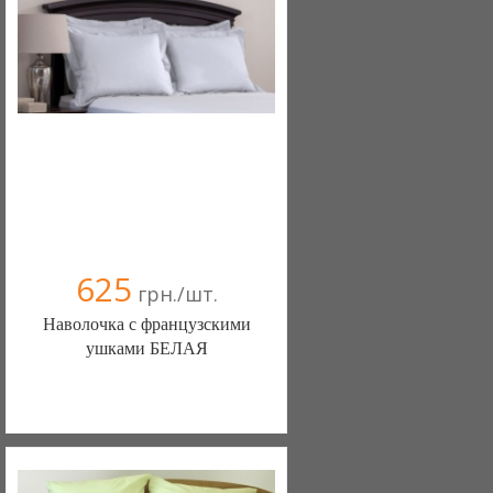
625
грн./шт.
Наволочка с французскими
ушками БЕЛАЯ
Постільна білизна нового покоління та
елітний текстиль (Чернигов)
103 отзыв(а)
, 100% положительных
Компания верифицирована