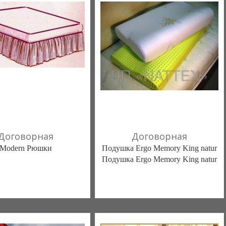
Договорная
Договорная
Modern Рюшки
Подушка Ergo Memory King natur
Подушка Ergo Memory King natur
білизна нового покоління та
NATTEX (Одесса)
ий текстиль (Чернигов)
1 отзыв(а)
, 100% положительных
в(а)
, 100% положительных
063 8191432
омпания верифицирована
050 2225168