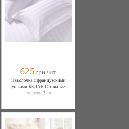
(095) 898-60-08
(098) 44-05-665
625
грн./шт.
Наволочка с французскими
ушками БЕЛАЯ Стильные
полоски 3 см
Постільна білизна нового покоління та
елітний текстиль (Чернигов)
103 отзыв(а)
, 100% положительных
Компания верифицирована
(095) 898-60-08