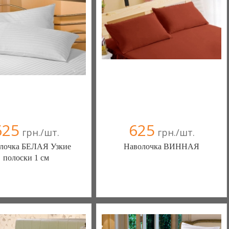
625
625
грн./шт.
грн./шт.
лочка БЕЛАЯ Узкие
Наволочка ВИННАЯ
полоски 1 см
білизна нового покоління та
Постільна білизна нового покоління та
ий текстиль (Чернигов)
елітний текстиль (Чернигов)
в(а)
, 100% положительных
103 отзыв(а)
, 100% положительных
омпания верифицирована
Компания верифицирована