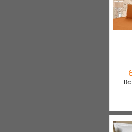
Нав
Постільна 
елітн
103 отзы
К