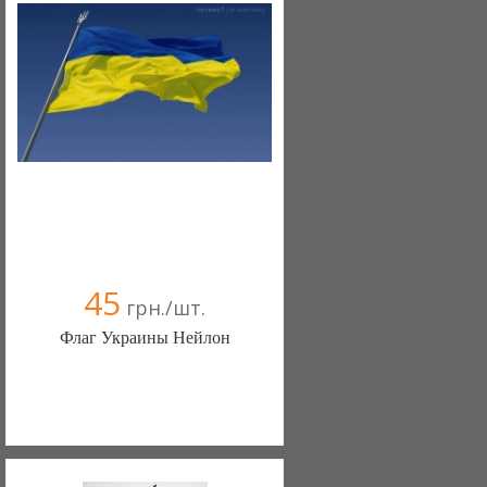
45
грн./шт.
Флаг Украины Нейлон
Bella-noche (Залещики)
097 6774662