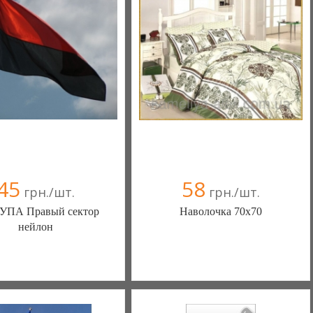
(095) 898-60-08
067 1095545
(098) 44-05-665
45
58
грн./шт.
грн./шт.
 УПА Правый сектор
Наволочка 70х70
нейлон
lla-noche (Залещики)
Камелия-Алекс Текстиль
(Александрия)
097 6774662
(068) 460-26-70