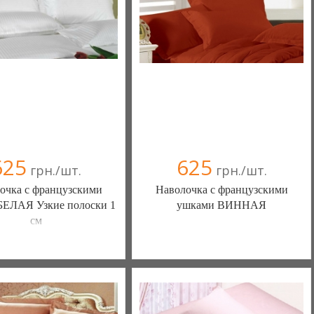
(098) 44-05-665
(098) 44-05-665
625
625
грн./шт.
грн./шт.
очка с французскими
Наволочка с французскими
БЕЛАЯ Узкие полоски 1
ушками ВИННАЯ
см
білизна нового покоління та
Постільна білизна нового покоління та
ий текстиль (Чернигов)
елітний текстиль (Чернигов)
в(а)
, 100% положительных
103 отзыв(а)
, 100% положительных
омпания верифицирована
Компания верифицирована
(095) 898-60-08
(095) 898-60-08