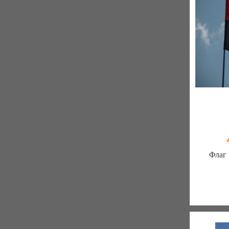
Флаг
Be