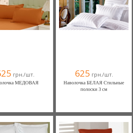
(095) 898-60-08
(095) 898-60-08
(098) 44-05-665
(098) 44-05-665
625
625
грн./шт.
грн./шт.
олочка МЕДОВАЯ
Наволочка БЕЛАЯ Стильные
полоски 3 см
білизна нового покоління та
Постільна білизна нового покоління та
ий текстиль (Чернигов)
елітний текстиль (Чернигов)
в(а)
, 100% положительных
103 отзыв(а)
, 100% положительных
омпания верифицирована
Компания верифицирована
(095) 898-60-08
(095) 898-60-08