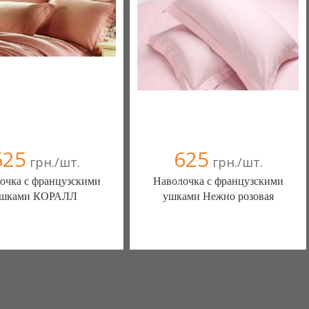
(098) 44-05-665
(098) 44-05-665
625
625
грн./шт.
грн./шт.
очка с французскими
Наволочка с французскими
шками КОРАЛЛ
ушками Нежно розовая
білизна нового покоління та
Постільна білизна нового покоління та
ий текстиль (Чернигов)
елітний текстиль (Чернигов)
в(а)
, 100% положительных
103 отзыв(а)
, 100% положительных
омпания верифицирована
Компания верифицирована
(095) 898-60-08
(095) 898-60-08