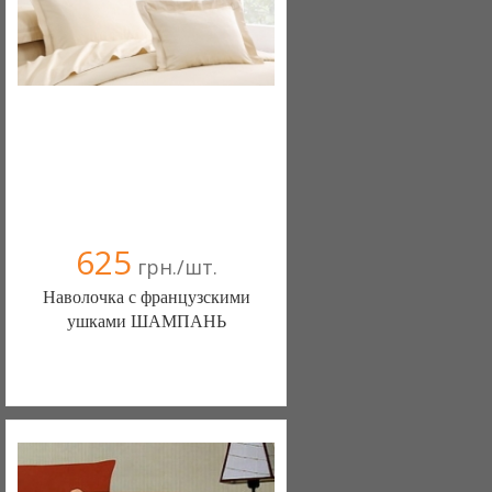
(098) 44-05-665
625
грн./шт.
Наволочка с французскими
ушками ШАМПАНЬ
Постільна білизна нового покоління та
елітний текстиль (Чернигов)
103 отзыв(а)
, 100% положительных
Компания верифицирована
(095) 898-60-08