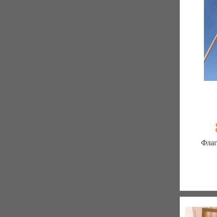
Флаг
Be