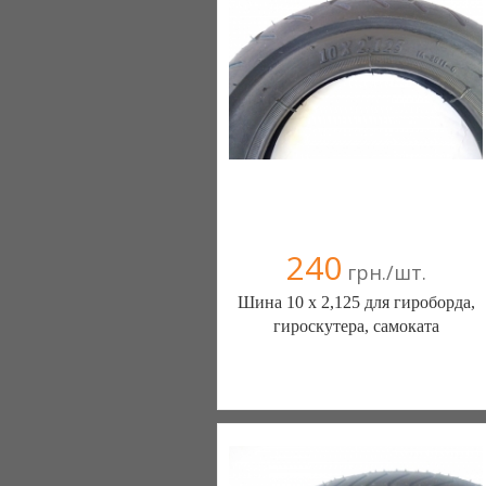
+38(067) 406-77-43
240
грн./шт.
Шина 10 х 2,125 для гироборда,
гироскутера, самоката
ШИНЫ КАМЕРЫ КОЛЕСА
ЗАПЧАСТИ (Белая Церковь)
7 отзыв(а)
, 100% положительных
Компания верифицирована
+38(067) 406-77-43