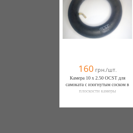
160
грн./шт.
Камера 10 х 2.50 OCST для
самоката с изогнутым соском в
плоскости камеры
ШИНЫ КАМЕРЫ КОЛЕСА
ЗАПЧАСТИ (Белая Церковь)
7 отзыв(а)
, 100% положительных
Компания верифицирована
+38(067) 406-77-43