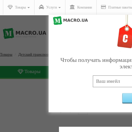
Товары
Услуги
Компании
Платные пакет
Товары
Детский транспорт и автокресла
Детские электромобили, бензо
Чтобы получать информацию
элек
Товары
Услуги
Детские электромобили,
Страницы:
1
2