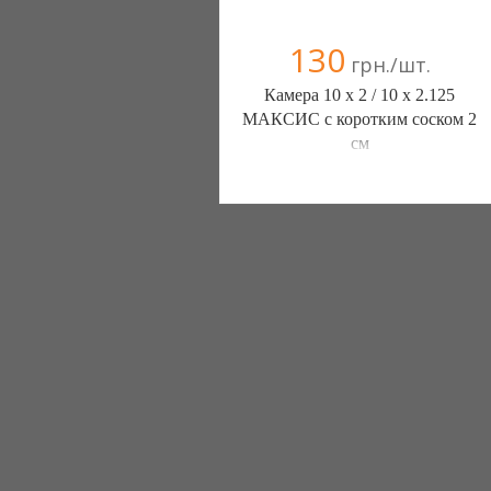
130
грн./шт.
Камера 10 х 2 / 10 х 2.125
МАКСИС с коротким соском 2
см
ШИНЫ КАМЕРЫ КОЛЕСА
ЗАПЧАСТИ (Белая Церковь)
7 отзыв(а)
, 100% положительных
Компания верифицирована
+38(067) 406-77-43