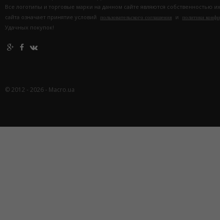
Все логотипы и торговые марки на данном сайте являются собственностью и
сайта означает принятие условий
и
пользовательского соглашения
политики конф
Удачных покупок!
© 2012 - 2026 - Macro.ua