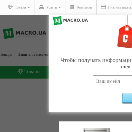
Товары
Услуги
Компании
Платные пакет
Товары
Защита от насекомых и грызунов
Отпугиватели и ловушки для н
Чтобы получать информацию
элек
Товары
Услуги
Отпугиватели и ловушки