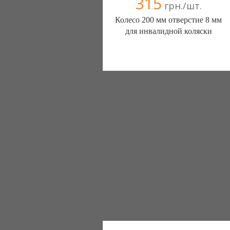
315
грн./шт.
Колесо 200 мм отверстие 8 мм
для инвалидной коляски
ШИНЫ КАМЕРЫ КОЛЕСА
ЗАПЧАСТИ (Белая Церковь)
7 отзыв(а)
, 100% положительных
Компания верифицирована
+38(067) 406-77-43