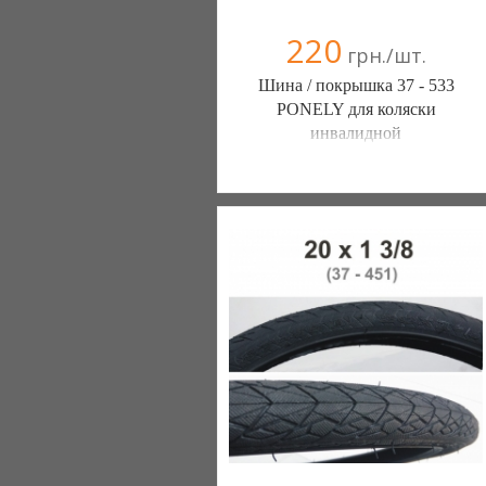
220
грн./шт.
Шина / покрышка 37 - 533
PONELY для коляски
инвалидной
ШИНЫ КАМЕРЫ КОЛЕСА
ЗАПЧАСТИ (Белая Церковь)
7 отзыв(а)
, 100% положительных
Компания верифицирована
+38(067) 406-77-43