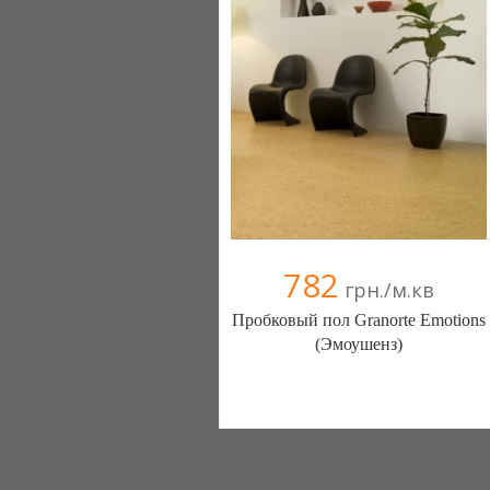
782
грн./м.кв
Пробковый пол Granorte Emotions
(Эмоушенз)
Світ ламінату (Киев)
283 отзыв(а)
, 100% положительных
Компания верифицирована
0442298919