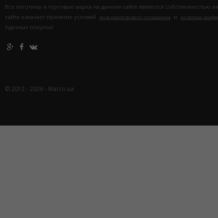
Все логотипы и торговые марки на данном сайте являются собственностью и
сайта означает принятие условий
и
пользовательского соглашения
политики конф
Удачных покупок!
© 2012 - 2026 - Macro.ua