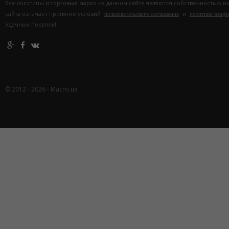
Все логотипы и торговые марки на данном сайте являются собственностью и
сайта означает принятие условий
и
пользовательского соглашения
политики конф
Удачных покупок!
© 2012 - 2026 - Macro.ua