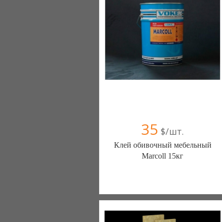
35
$/шт.
Клей обивочный мебельный
Marcoll 15кг
Загребін Володимир (Червоноград)
096 7649163