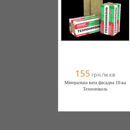
155
грн./м.кв
Мінеральна вата фасадна 10-ка
Техноніколь
snizhok (Тернополь)
068 0313690