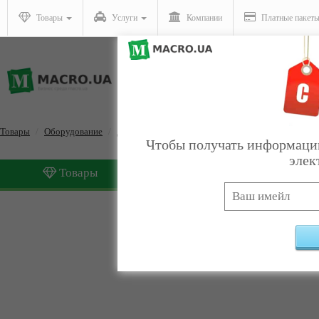
Товары
Услуги
Компании
Платные пакет
Товары
Оборудование
Для производства и тиражирования CD и DVD ди
Чтобы получать информацию
элек
Товары
Услуги
Для производства и тир