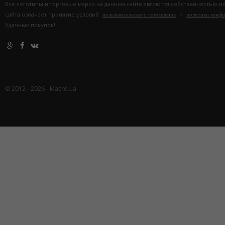
Все логотипы и торговые марки на данном сайте являются собственностью и
сайта означает принятие условий
и
пользовательского соглашения
политики конф
Удачных покупок!
© 2012 - 2026 - Macro.ua