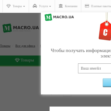
Товары
Услуги
Компании
Платные пакет
Товары
Все для офиса
Офисная мебель
Чтобы получать информацию
элек
Товары
Услуги
Офисная мебель
Найдено:
31
Страницы:
1
2