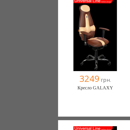
Компания верифицирована
+38067 445-45-41
3249
грн.
Кресло GALAXY
Меблиотека - комфортная жизнь!
(Киев)
330 отзыв(а)
, 99% положительных
Компания верифицирована