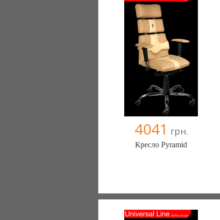
+38067 445-45-41
4041
грн.
Кресло Pyramid
Меблиотека - комфортная жизнь!
(Киев)
330 отзыв(а)
, 99% положительных
Компания верифицирована