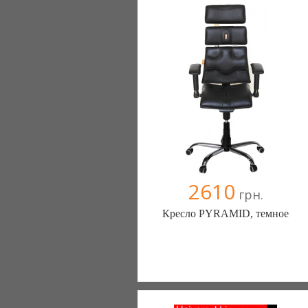
2610
грн.
Кресло PYRAMID, темное
Меблиотека - комфортная жизнь!
(Киев)
330 отзыв(а)
, 99% положительных