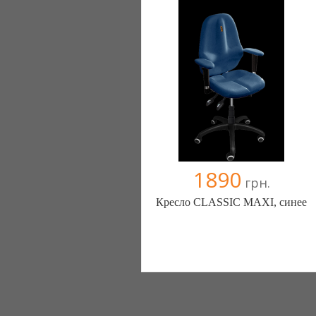
+38067 445-45-41
1890
грн.
Кресло CLASSIC MAXI, синее
Меблиотека - комфортная жизнь!
(Киев)
330 отзыв(а)
, 99% положительных
Компания верифицирована