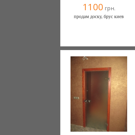
1100
грн.
продам доску, брус киев
СТМ (Киев)
067 9092985
044 5362778