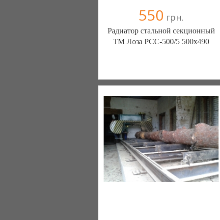
550
грн.
Радиатор стальной секционный
ТМ Лоза РСС-500/5 500х490
Магазин отопления и водоснабжения
VSK Style (Полтава)
099 183 53 28
068 767 03 27