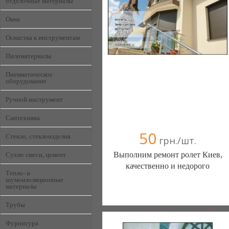
отделочные материалы
+38 (067) 747-13-83
+38 (063) 470-78-15
Окна
Оснастка к инструментам
Пиломатериалы
Пневматическое
оборудование
Ручной инструмент
Сантехника
50
Стекло, стеклоизделия
грн./шт.
Выполним ремонт ролет Киев,
Сухие смеси, цемент
качественно и недорого
Тепло- и
шумоизоляционные
материалы
Ремонт ролет Киев (Киев)
Трубы
8 отзыв(а)
, 87% положительных
Компания верифицирована
Фурнитура