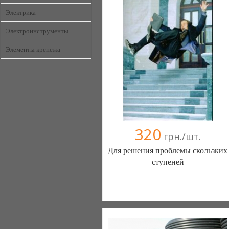
044 2218414
Электрика
097 3294047
Электроинструменты
Элементы крепежа
320
грн./шт.
Для решения проблемы скользких
ступеней
фабрика резиновых покрытий
(Харьков)
067 5736409