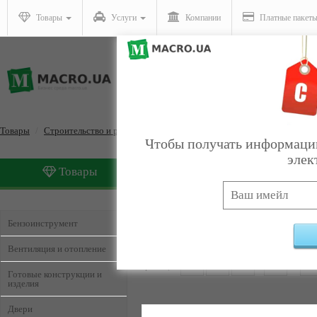
Товары
Услуги
Компании
Платные пакет
Товары
Строительство и ремонт
Чтобы получать информацию
элек
Товары
Услуги
Строительство и ремонт
Бензоинструмент
Вентиляция и отопление
Страницы:
1
2
3
4
5
...
9
Готовые конструкции и
изделия
Двери