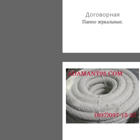
Договорная
Панно зеркальные.
Компания "VITRUM" (Черкассы)
067 2241685
093 3815161