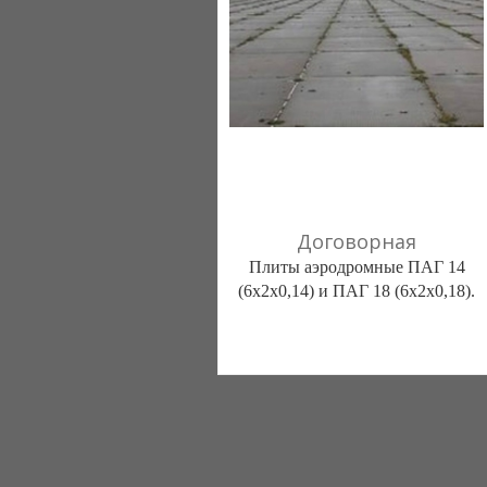
095 0016777
Договорная
Плиты аэродромные ПАГ 14
(6х2х0,14) и ПАГ 18 (6х2х0,18).
УкрЮжГруппа (UkrSouthGroup)
(Одесса)
097 0743777
048 7366716
093 7140405
095 0016777