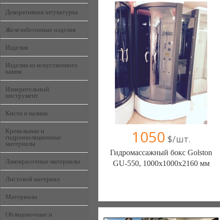
Декоративная штукатурка
Железобетонные изделия
Изделия
Изделия из искуственного
камня
Измерительный
инструмент
Кисти и валики
1050
Кровельные и
$/шт.
гидроизоляционные
материалы
Гидромассажный бокс Golston
Лакокрасочные материалы
GU-550, 1000х1000х2160 мм
Листовой материал
сантехника,кожаная и ротанговая
Материалы
мебель,аквариумы. (Одесса)
12 отзыв(а)
, 100% положительных
Облицовочные и