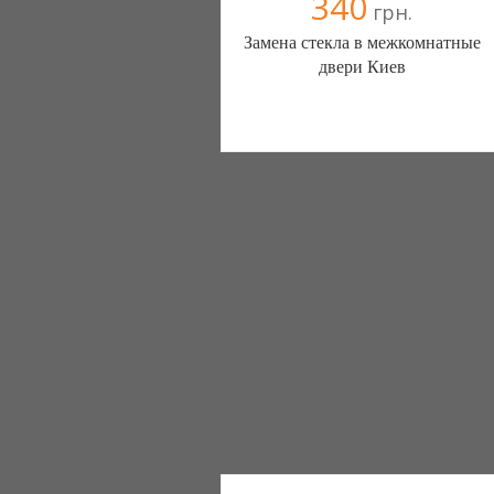
340
грн.
Замена стекла в межкомнатные
двери Киев
Стекло- Сервис Киев (Киев)
3 отзыв(а)
, 0% положительных
+38097 9000404