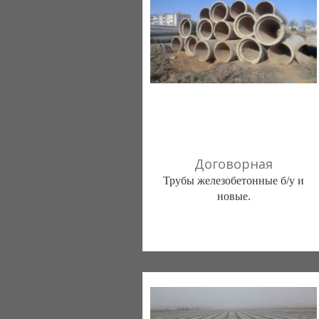
066 716-46-06
Договорная
Трубы железобетонные б/у и
новые.
УкрЮжГруппа (UkrSouthGroup)
(Одесса)
097 0743777
048 7366716
093 7140405