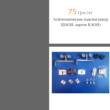
75
грн./кг
Асботехнические изделия (шнур
ШАОН, картон КАОН)
ООО "Адамант 95" (Днепропетровск)
+38097 0971527