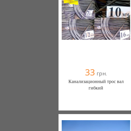
044 599-14-16
067 656-14-16
33
грн.
Канализационный трос вал
гибкий
ТЕПЛО-СТРОЙ (Киев)
1 отзыв(а)
, 100% положительных
063 130-49-49
096 320-46-46