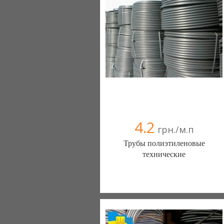
4.2
грн./м.п
Трубы полиэтиленовые
технические
СкСинтез (Киев)
7 отзыв(а)
, 100% положительных
Компания верифицирована
067 656-14-18