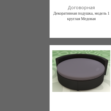
Договорная
Декоративная подушка, модель 1
круглая Медовая
Постільна білизна нового покоління та
елітний текстиль (Чернигов)
103 отзыв(а)
, 100% положительных
Компания верифицирована
(095) 898-60-08
(098) 44-05-665