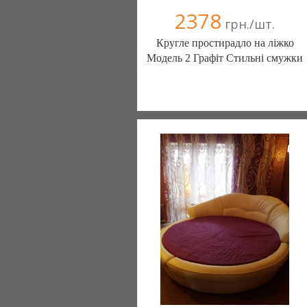
2378
грн./шт.
Кругле простирадло на ліжко
Модель 2 Графіт Стильні смужки
Постільна білизна нового покоління та
елітний текстиль (Чернигов)
103 отзыв(а)
, 100% положительных
Компания верифицирована
(095) 898-60-08
(098) 44-05-665