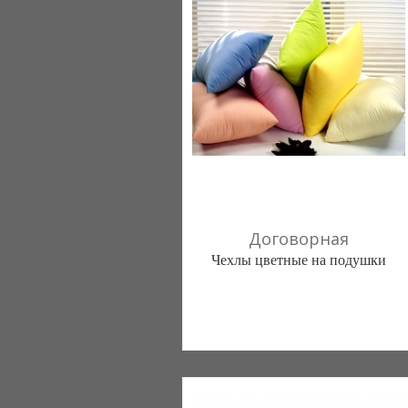
(095) 898-60-08
(098) 44-05-665
Договорная
Чехлы цветные на подушки
Постільна білизна нового покоління та
елітний текстиль (Чернигов)
103 отзыв(а)
, 100% положительных
Компания верифицирована