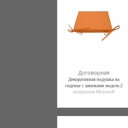
(095) 898-60-08
(098) 44-05-665
Договорная
Декоративная подушка на
сиденье с завязками модель 2
квадратная Медовый
Постільна білизна нового покоління та
елітний текстиль (Чернигов)
103 отзыв(а)
, 100% положительных
Компания верифицирована
(095) 898-60-08