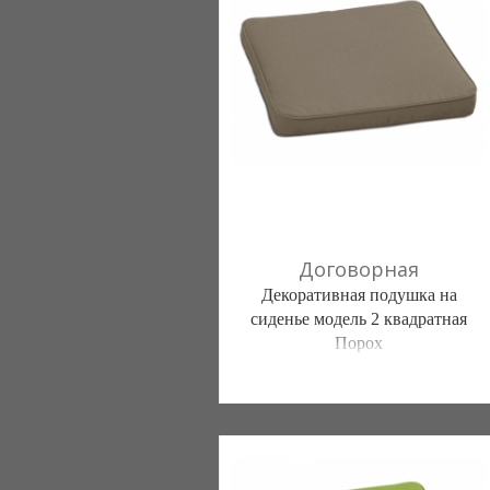
(098) 44-05-665
Договорная
Декоративная подушка на
сиденье модель 2 квадратная
Порох
Постільна білизна нового покоління та
елітний текстиль (Чернигов)
103 отзыв(а)
, 100% положительных
Компания верифицирована
(095) 898-60-08