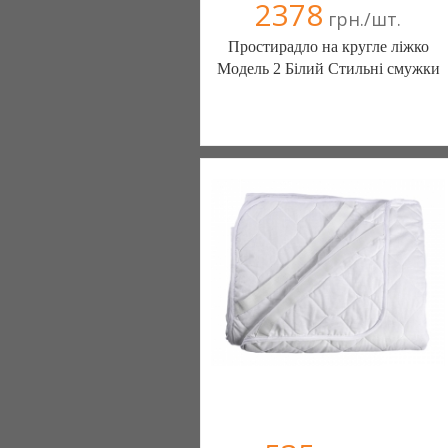
2378
грн./шт.
Простирадло на кругле ліжко
Модель 2 Білий Стильні смужки
Постільна білизна нового покоління та
елітний текстиль (Чернигов)
103 отзыв(а)
, 100% положительных
Компания верифицирована
(095) 898-60-08
(098) 44-05-665