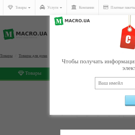
Товары
Услуги
Компании
Платные пакет
Товары
Товары для дома
Текстиль
Чтобы получать информацию
элек
Товары
Услуги
Текстиль
Найдено:
133
Страницы:
1
2
3
4
5
6