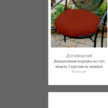
(098) 44-05-665
Договорная
Декоративная подушка на стул
модель 3 круглая на завязках
Винный
Постільна білизна нового покоління та
елітний текстиль (Чернигов)
103 отзыв(а)
, 100% положительных
Компания верифицирована
(095) 898-60-08
(098) 44-05-665