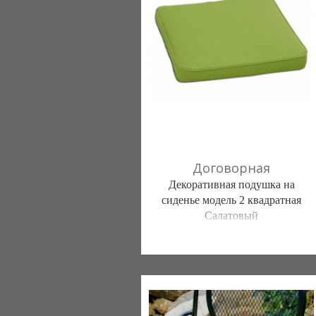
(098) 44-05-665
Договорная
Декоративная подушка на
сиденье модель 2 квадратная
Салатовый
Постільна білизна нового покоління та
елітний текстиль (Чернигов)
103 отзыв(а)
, 100% положительных
Компания верифицирована
(095) 898-60-08