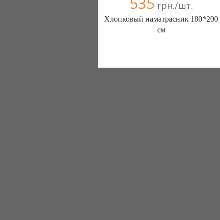
535
грн./шт.
Хлопковый наматрасник 180*200
см
Fashion - House (Киев)
1 отзыв(а)
, 100% положительных
(097) 161-11-61