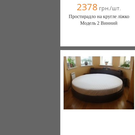
2378
грн./шт.
Простирадло на кругле ліжко
Модель 2 Винний
Постільна білизна нового покоління та
елітний текстиль (Чернигов)
103 отзыв(а)
, 100% положительных
Компания верифицирована
(095) 898-60-08
(098) 44-05-665