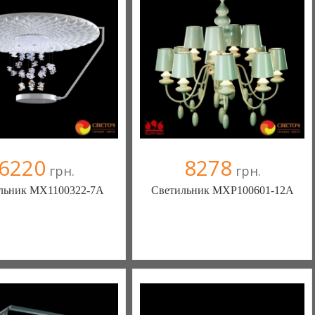
6220
8278
грн.
грн.
льник MX1100322-7A
Светильник MXP100601-12A
ека - комфортная жизнь!
Меблиотека - комфортная жизнь!
(Киев)
(Киев)
ыв(а)
, 99% положительных
330 отзыв(а)
, 99% положительных
омпания верифицирована
Компания верифицирована
+38067 445-45-41
+38067 445-45-41