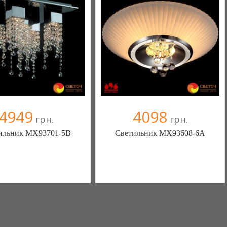
4949
4098
грн.
грн.
ильник MX93701-5B
Светильник MX93608-6A
ека - комфортная жизнь!
Меблиотека - комфортная жизнь!
(Киев)
(Киев)
ыв(а)
, 99% положительных
330 отзыв(а)
, 99% положительных
омпания верифицирована
Компания верифицирована
+38067 445-45-41
+38067 445-45-41