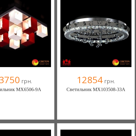
+38067 445-45-41
+38067 445-45-41
3750
12854
грн.
грн.
ильник MX6506-9A
Светильник MX103508-33A
ека - комфортная жизнь!
Меблиотека - комфортная жизнь!
(Киев)
(Киев)
ыв(а)
, 99% положительных
330 отзыв(а)
, 99% положительных
омпания верифицирована
Компания верифицирована