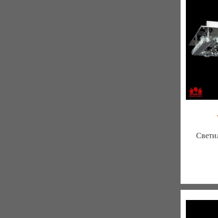
Свети
Меблиот
330 отз
К