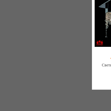
Свет
Меблиот
330 отз
К