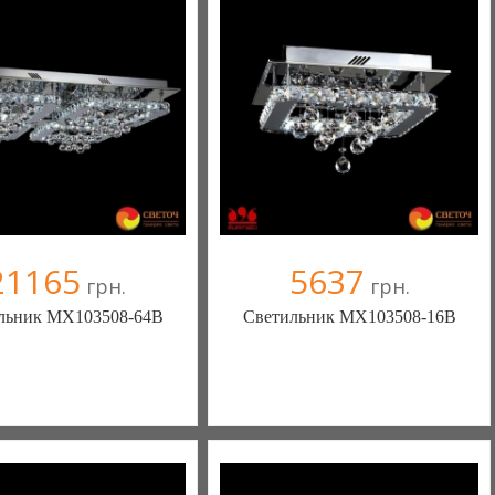
+38067 445-45-41
+38067 445-45-41
21165
5637
грн.
грн.
льник MX103508-64B
Светильник MX103508-16B
ека - комфортная жизнь!
Меблиотека - комфортная жизнь!
(Киев)
(Киев)
ыв(а)
, 99% положительных
330 отзыв(а)
, 99% положительных
омпания верифицирована
Компания верифицирована