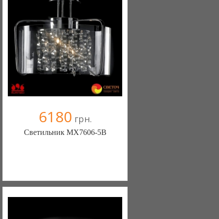
6180
грн.
Светильник MX7606-5B
Меблиотека - комфортная жизнь!
(Киев)
330 отзыв(а)
, 99% положительных
Компания верифицирована
+38067 445-45-41