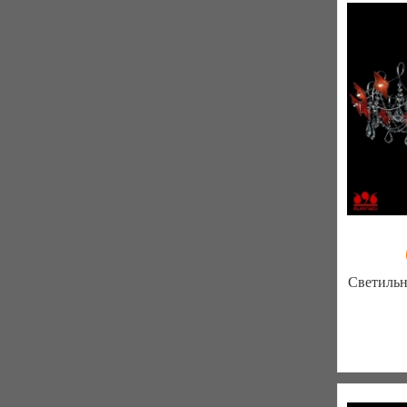
Светильн
Меблиот
330 отз