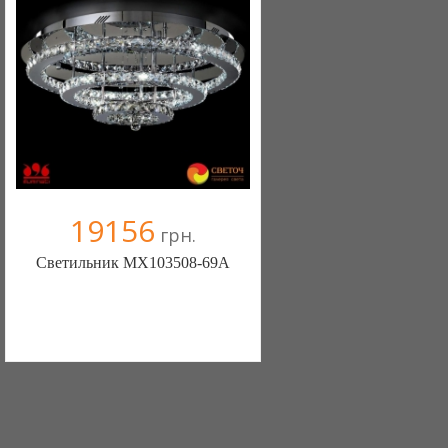
19156
грн.
Светильник MX103508-69A
Меблиотека - комфортная жизнь!
(Киев)
330 отзыв(а)
, 99% положительных
Компания верифицирована
+38067 445-45-41