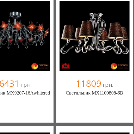
6431
11809
грн.
грн.
ик MX9207-16Awhitered
Светильник MX1100808-6B
ека - комфортная жизнь!
Меблиотека - комфортная жизнь!
(Киев)
(Киев)
ыв(а)
, 99% положительных
330 отзыв(а)
, 99% положительных