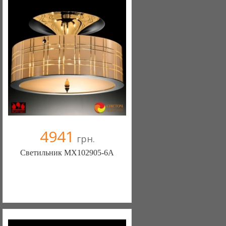
Компания верифицирована
+38067 445-45-41
4941
грн.
Светильник MX102905-6A
Меблиотека - комфортная жизнь!
(Киев)
330 отзыв(а)
, 99% положительных
Компания верифицирована