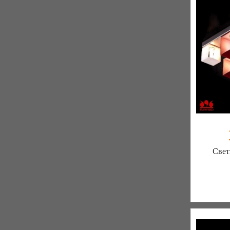
Свет
Меблиот
330 отз
К