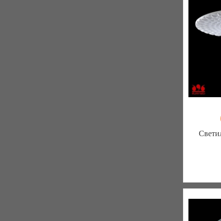
Свети
Меблиот
330 отз
К