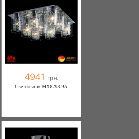
+38067 445-45-41
4941
грн.
Светильник MX8298-9A
Меблиотека - комфортная жизнь!
(Киев)
330 отзыв(а)
, 99% положительных
Компания верифицирована
+38067 445-45-41