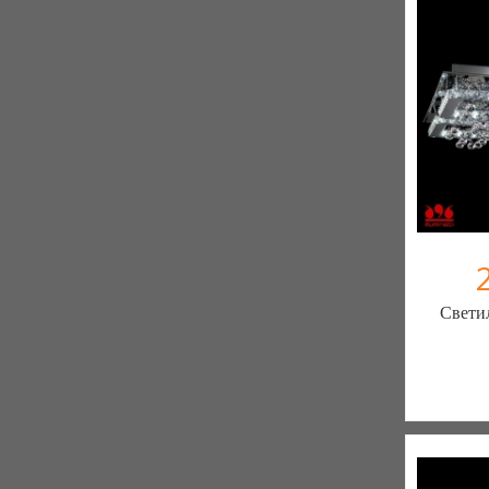
Свети
Меблиот
330 отз
К