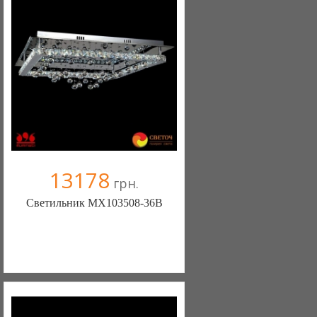
+38067 445-45-41
13178
грн.
Светильник MX103508-36B
Меблиотека - комфортная жизнь!
(Киев)
330 отзыв(а)
, 99% положительных
Компания верифицирована