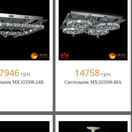
+38067 445-45-41
+38067 445-45-41
7946
14758
грн.
грн.
льник MX103508-24B
Светильник MX103508-48A
ека - комфортная жизнь!
Меблиотека - комфортная жизнь!
(Киев)
(Киев)
ыв(а)
, 99% положительных
330 отзыв(а)
, 99% положительных
омпания верифицирована
Компания верифицирована
+38067 445-45-41
+38067 445-45-41