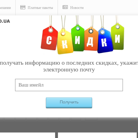
мпании
Платные пакеты
Новости
получать информацию о последних скидках, укажи
электронную почту
Услуги
ники
Найдено:
202
Получить
2
3
4
5
6
7
8
9
10