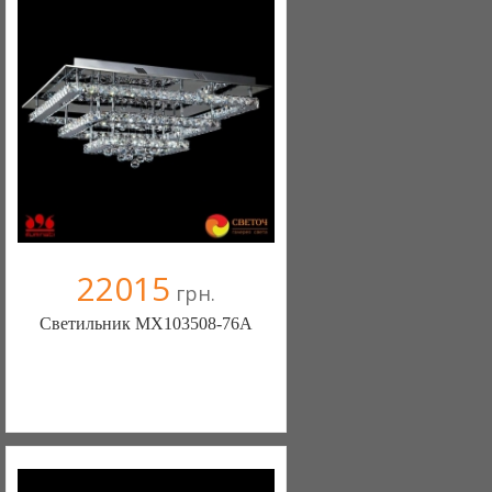
+38067 445-45-41
22015
грн.
Светильник MX103508-76A
Меблиотека - комфортная жизнь!
(Киев)
330 отзыв(а)
, 99% положительных
Компания верифицирована