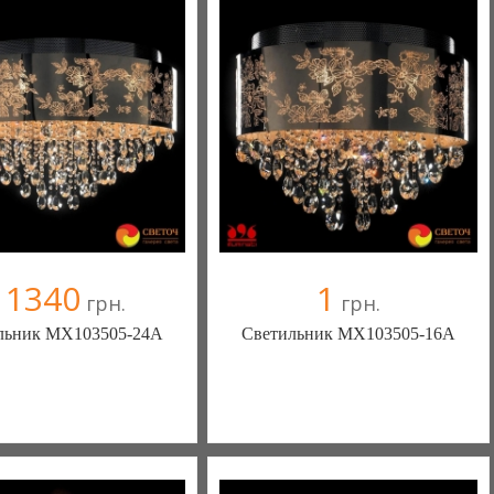
омпания верифицирована
Компания верифицирована
+38067 445-45-41
+38067 445-45-41
11340
1
грн.
грн.
льник MX103505-24A
Светильник MX103505-16A
ека - комфортная жизнь!
Меблиотека - комфортная жизнь!
(Киев)
(Киев)
ыв(а)
, 99% положительных
330 отзыв(а)
, 99% положительных
омпания верифицирована
Компания верифицирована