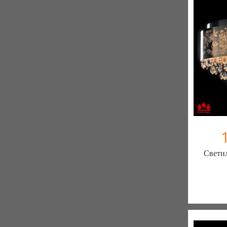
К
Свети
Меблиот
330 отз
К