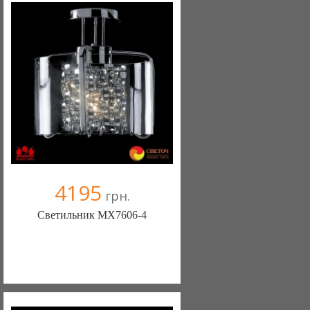
4195
грн.
Светильник MX7606-4
Меблиотека - комфортная жизнь!
(Киев)
330 отзыв(а)
, 99% положительных