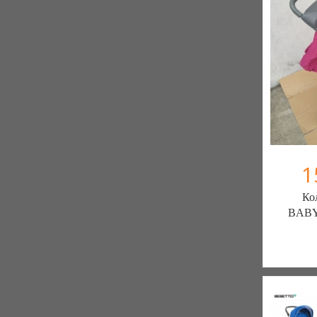
1
Ко
BABY
Интерне
3 отзыв