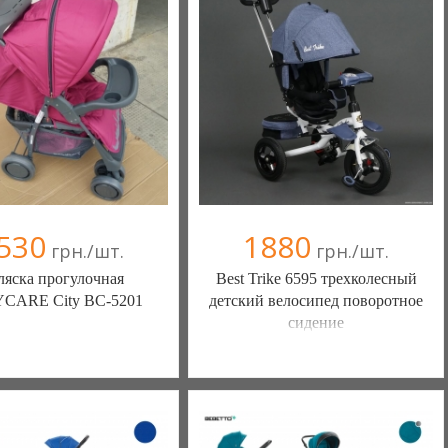
+38(067) 406-77-43
+38(067) 406-77-43
530
1880
грн./шт.
грн./шт.
ляска прогулочная
Best Trike 6595 трехколесный
CARE City BC-5201
детский велосипед поворотное
сидение
т- магазин Тёма (Одесса)
Интернет- магазин Тёма (Одесса)
(а)
, 100% положительных
3 отзыв(а)
, 100% положительных
(098) 336-43-35
(098) 336-43-35
(095) 468-94-40
(095) 468-94-40