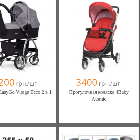
+38(067) 406-77-43
+38(067) 406-77-43
200
3400
грн./шт.
грн./шт.
EasyGo Virage Ecco 2 в 1
Прогулочная коляска 4Baby
Atomic
тские товары (Киев)
Детские товары (Киев)
093 6008331
093 6008331