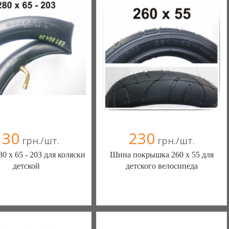
омпания верифицирована
Компания верифицирована
+38(067) 406-77-43
+38(067) 406-77-43
130
230
грн./шт.
грн./шт.
0 х 65 - 203 для коляски
Шина покрышка 260 х 55 для
детской
детского велосипеда
Ы КАМЕРЫ КОЛЕСА
ШИНЫ КАМЕРЫ КОЛЕСА
АСТИ (Белая Церковь)
ЗАПЧАСТИ (Белая Церковь)
(а)
, 100% положительных
7 отзыв(а)
, 100% положительных
омпания верифицирована
Компания верифицирована