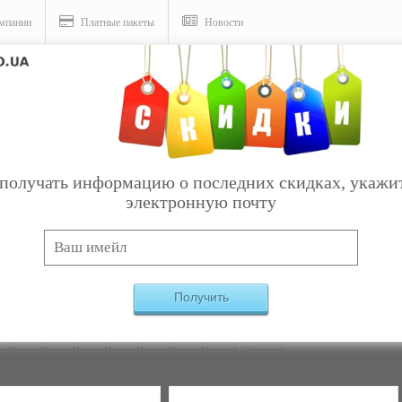
мпании
Платные пакеты
Новости
етские коляски
получать информацию о последних скидках, укажи
электронную почту
Услуги
 коляски
Найдено:
193
Получить
2
3
4
5
6
7
8
9
10