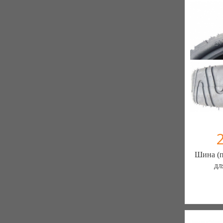
Шина (п
дл
ШИН
ЗАПЧ
7 отзыв