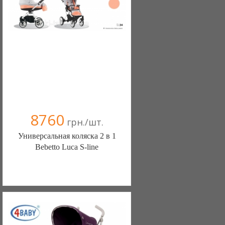
(097) 187-20-70
8760
грн./шт.
Универсальная коляска 2 в 1
Bebetto Luca S-line
Интернет-магазин детских товаров
"КИТА" (Киев)
+38(066) 146-51-15
+38(093) 310-51-15