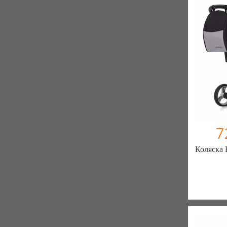
7
Коляска 
Де