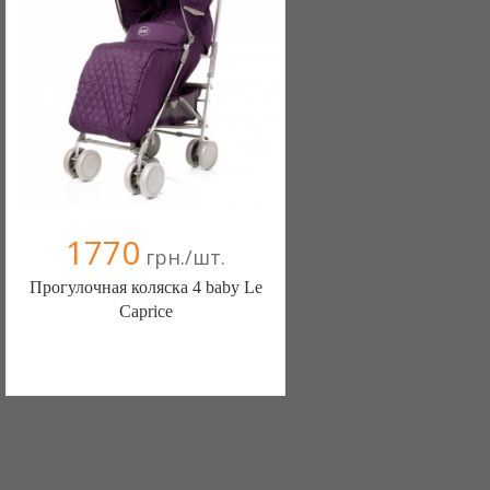
1770
грн./шт.
Прогулочная коляска 4 baby Le
Caprice
Интернет-магазин (Луцк)
1 отзыв(а)
, 100% положительных
(066) 420-04-56
(068) 840-81-00
(063) 464-24-97