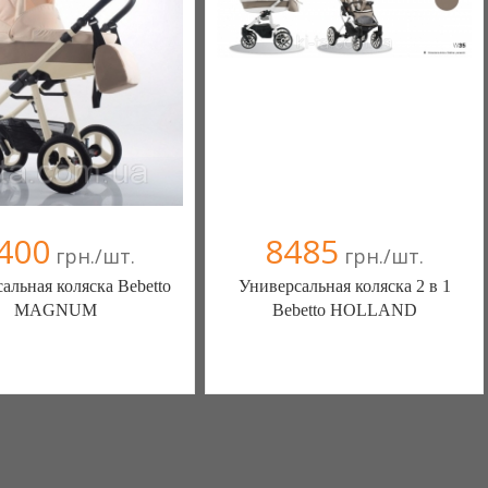
400
8485
грн./шт.
грн./шт.
альная коляска Bebetto
Универсальная коляска 2 в 1
MАGNUM
Bebetto HOLLAND
-магазин детских товаров
Интернет-магазин детских товаров
"КИТА" (Киев)
"КИТА" (Киев)
+38(066) 146-51-15
+38(066) 146-51-15
+38(093) 310-51-15
+38(093) 310-51-15