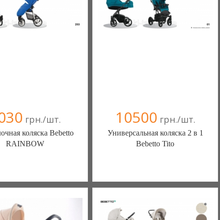
(097) 187-20-70
(097) 187-20-70
030
10500
грн./шт.
грн./шт.
очная коляска Bebetto
Универсальная коляска 2 в 1
RAINBOW
Bebetto Tito
-магазин детских товаров
Интернет-магазин детских товаров
"КИТА" (Киев)
"КИТА" (Киев)
+38(066) 146-51-15
+38(066) 146-51-15
+38(093) 310-51-15
+38(093) 310-51-15