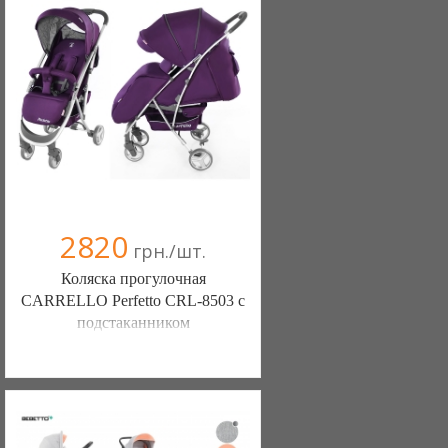
+38(067) 406-77-43
2820
грн./шт.
Коляска прогулочная
CARRELLO Perfetto CRL-8503 с
подстаканником
Интернет- магазин Тёма (Одесса)
3 отзыв(а)
, 100% положительных
(098) 336-43-35
(095) 468-94-40