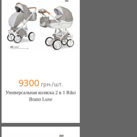
Компания верифицирована
+38(067) 406-77-43
9300
грн./шт.
Универсальная коляска 2 в 1 Riko
Brano Luxe
Детские товары (Киев)
093 6008331