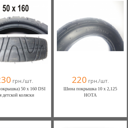
230
220
грн./шт.
грн./шт.
окрышка) 50 х 160 DSI
Шина покрышка 10 х 2,125
я детской коляски
НОТА
Ы КАМЕРЫ КОЛЕСА
ШИНЫ КАМЕРЫ КОЛЕСА
АСТИ (Белая Церковь)
ЗАПЧАСТИ (Белая Церковь)
(а)
, 100% положительных
7 отзыв(а)
, 100% положительных