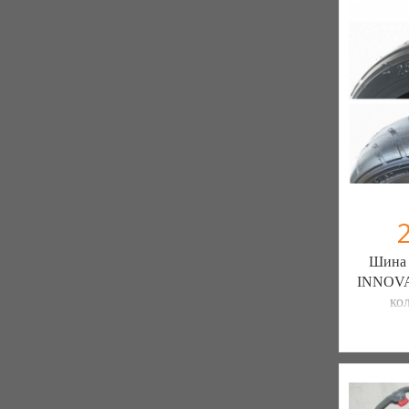
Шина 2
INNOVA 
ко
ШИН
ЗАПЧ
7 отзыв
К