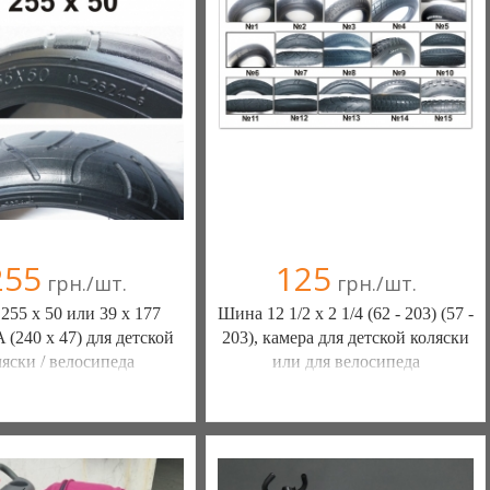
255
125
грн./шт.
грн./шт.
55 х 50 или 39 х 177
Шина 12 1/2 х 2 1/4 (62 - 203) (57 -
(240 х 47) для детской
203), камера для детской коляски
ляски / велосипеда
или для велосипеда
Ы КАМЕРЫ КОЛЕСА
ШИНЫ КАМЕРЫ КОЛЕСА
АСТИ (Белая Церковь)
ЗАПЧАСТИ (Белая Церковь)
(а)
, 100% положительных
7 отзыв(а)
, 100% положительных
омпания верифицирована
Компания верифицирована