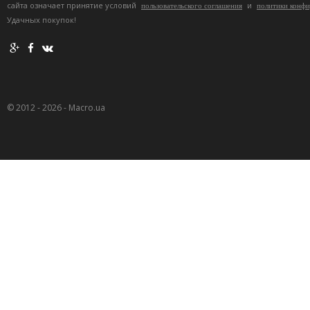
сайта означает принятие условий
и
пользовательского соглашения
политики конф
Удачных покупок!
© 2012 - 2026 - Macro.ua