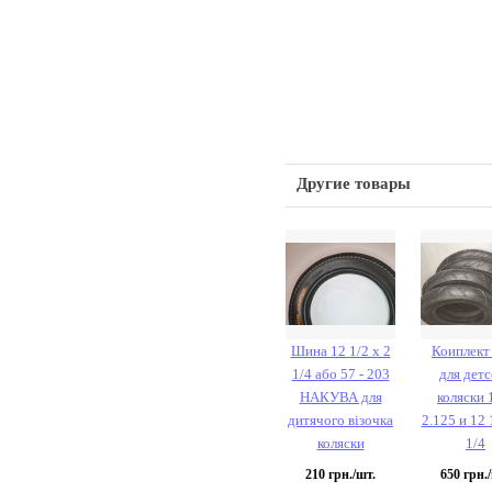
Другие товары
Шина 12 1/2 х 2
Коиплект
1/4 або 57 - 203
для дет
НАКУВА для
коляски 
дитячого візочка
2.125 и 12 
коляски
1/4
210
грн./шт.
650
грн./