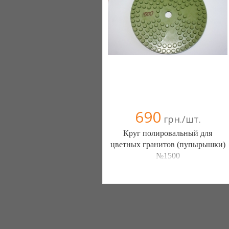
(067) 5355533
690
грн./шт.
Круг полировальный для
цветных гранитов (пупырышки)
№1500
Almavin (Житомир)
3 отзыв(а)
, 100% положительных
(0412) 362519
(096) 5630725
(067) 4123388