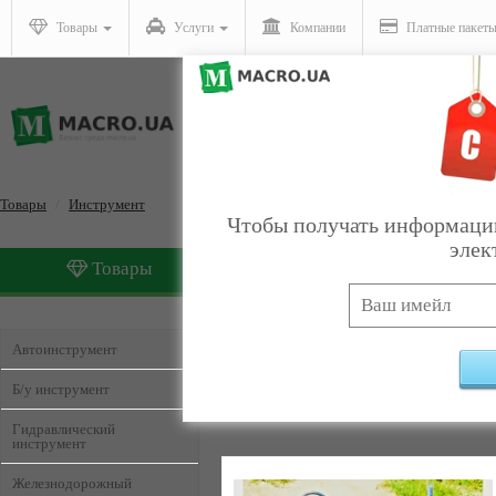
Товары
Услуги
Компании
Платные пакет
Товары
Инструмент
Чтобы получать информацию
элек
Товары
Услуги
Инструмент
Найдено:
14
Автоинструмент
Б/у инструмент
Гидравлический
инструмент
Железнодорожный