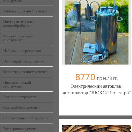
инструмент
Запчасти для инструмента
Инструменты для
камнеобработки
Металлорежущий
инструмент
Наборы инструментов
Неликвиды инструмента
Оснастка для инструмента
8770
грн./шт.
Пневматический
Электрический автоклав-
инструмент
дистиллятор "ЛЮКС-21 электро"
Ручной инструмент
Садовый инструмент
Интернет магазин "100500" (Одесса)
(097) 238-17-41
Строительный инструмент
Электроинструмент