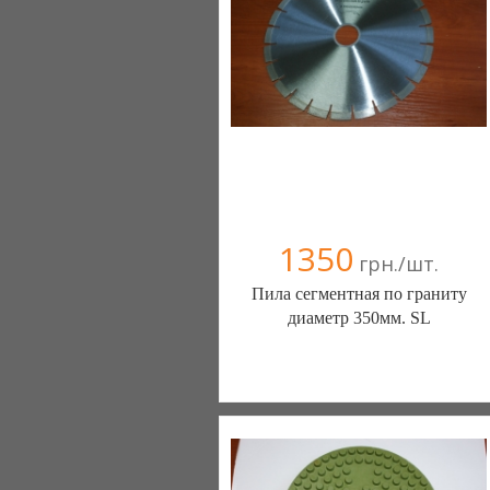
1350
грн./шт.
Пила сегментная по граниту
диаметр 350мм. SL
Almavin (Житомир)
3 отзыв(а)
, 100% положительных
(0412) 362519
(096) 5630725
(067) 4123388