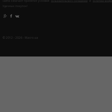
сайта означает принятие условий
и
пользовательского соглашения
политики конф
Удачных покупок!
© 2012 - 2026 - Macro.ua