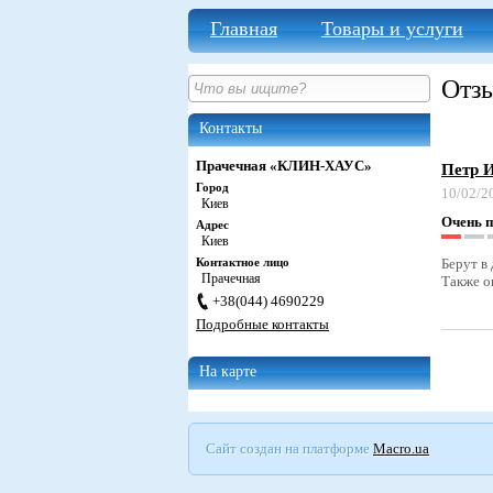
Главная
Товары и услуги
Отз
Контакты
Прачечная «КЛИН-ХАУС»
Петр 
Город
10/02/2
Киев
Очень 
Адрес
Киев
Контактное лицо
Берут в
Прачечная
Также о
+38(044) 4690229
Подробные контакты
На карте
Сайт создан на платформе
Macro.ua