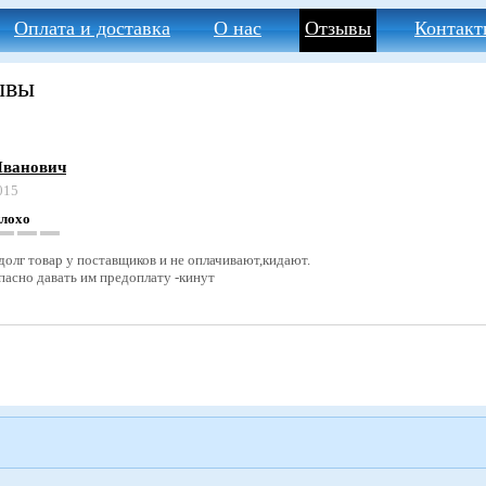
Оплата и доставка
О нас
Отзывы
Контакт
ывы
Иванович
015
плохо
 долг товар у поставщиков и не оплачивают,кидают.
пасно давать им предоплату -кинут