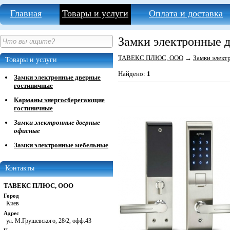
Главная
Товары и услуги
Оплата и доставка
Замки электронные 
ТАВЕКС ПЛЮС, ООО
→
Замки элект
Товары и услуги
Найдено:
1
Замки электронные дверные
гостиничные
Карманы энергосберегающие
гостиничные
Замки электронные дверные
офисные
Замки электронные мебельные
Контакты
ТАВЕКС ПЛЮС, ООО
Город
Киев
Адрес
ул. М.Грушевского, 28/2, офф.43