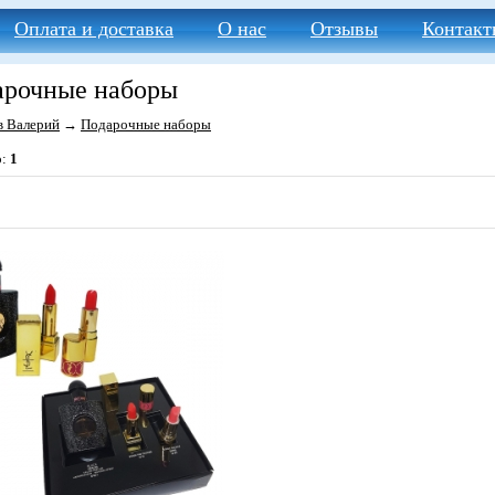
Оплата и доставка
О нас
Отзывы
Контакт
арочные наборы
в Валерий
→
Подарочные наборы
о:
1