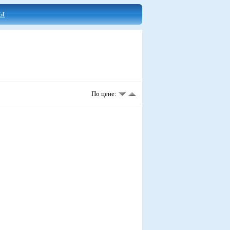
ы
По цене: