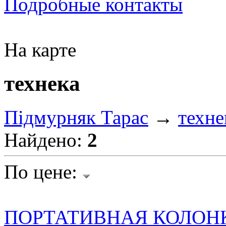
Подробные контакты
На карте
технека
Підмурняк Тарас
→
техне
Найдено:
2
По цене: