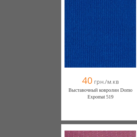
+38067 000000
40
грн./м.кв
Выставочный ковролин Domo
Expomat 519
Ковролин - Diamantpol (Киев)
10 отзыв(а)
, 90% положительных
Компания верифицирована
+38067 000000