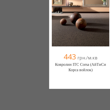
443
грн./м.кв
Ковролин ITC Corsa (АйТиСи
Корса войлок)
Ковролин - Diamantpol (Киев)
10 отзыв(а)
, 90% положительных
Компания верифицирована
+38067 000000