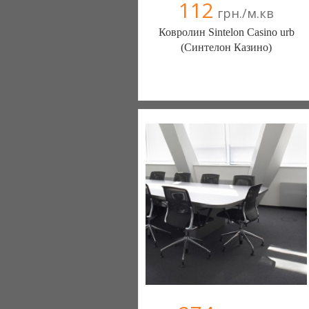
112
грн./м.кв
Ковролин Sintelon Casino urb
(Синтелон Казино)
Ковролин - Diamantpol (Киев)
10 отзыв(а)
, 90% положительных
Компания верифицирована
+38067 000000