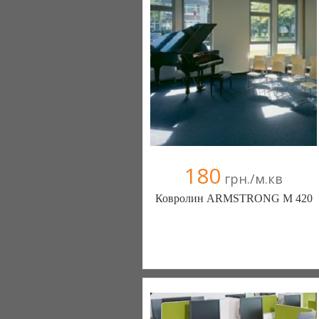
180
грн./м.кв
Ковролин ARMSTRONG M 420
Ковролин - Diamantpol (Киев)
10 отзыв(а)
, 90% положительных
Компания верифицирована
+38067 000000