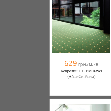
629
грн./м.кв
Ковролин ITC PM Ravel
(АйТиСи Равел)
Ковролин - Diamantpol (Киев)
10 отзыв(а)
, 90% положительных
Компания верифицирована
+38067 000000