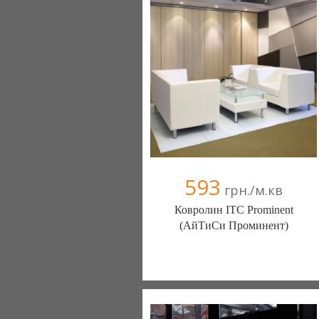
+38067 000000
593
грн./м.кв
Ковролин ITC Prominent
(АйТиСи Проминент)
Ковролин - Diamantpol (Киев)
10 отзыв(а)
, 90% положительных
Компания верифицирована
+38067 000000