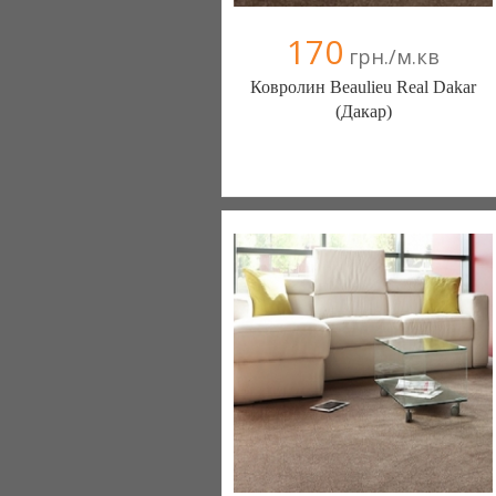
170
грн./м.кв
Ковролин Beaulieu Real Dakar
(Дакар)
Ковролин - Diamantpol (Киев)
10 отзыв(а)
, 90% положительных
Компания верифицирована
+38067 000000