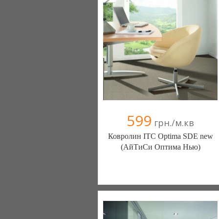
599
грн./м.кв
Ковролин ITC Optima SDE new
(АйТиСи Оптима Нью)
Ковролин - Diamantpol (Киев)
10 отзыв(а)
, 90% положительных
Компания верифицирована
+38067 000000