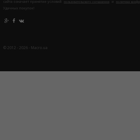
сайта означает принятие условий
и
пользовательского соглашения
политики конф
Удачных покупок!
© 2012 - 2026 - Macro.ua