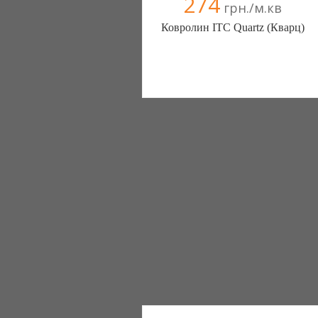
274
грн./м.кв
Ковролин ITC Quartz (Кварц)
Ковролин - Diamantpol (Киев)
10 отзыв(а)
, 90% положительных
Компания верифицирована
+38067 000000