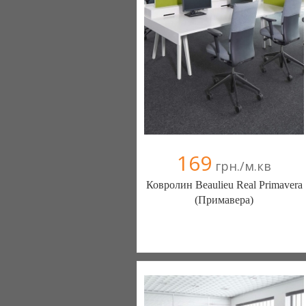
169
грн./м.кв
Ковролин Beaulieu Real Primavera
(Примавера)
Ковролин - Diamantpol (Киев)
10 отзыв(а)
, 90% положительных
Компания верифицирована
+38067 000000