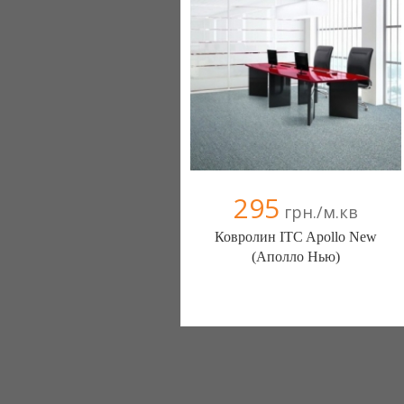
295
грн./м.кв
Ковролин ITC Apollo New
(Аполло Нью)
Ковролин - Diamantpol (Киев)
10 отзыв(а)
, 90% положительных
Компания верифицирована
+38067 000000