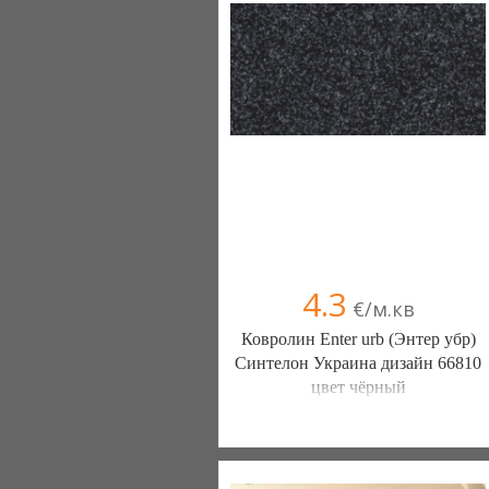
4.3
€/м.кв
Ковролин Enter urb (Энтер убр)
Синтелон Украина дизайн 66810
цвет чёрный
ТСК БМ-Груп (Киев)
Компания верифицирована
066 166-10-42