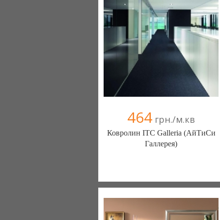
464
грн./м.кв
Ковролин ITC Galleria (АйТиСи
Галлерея)
Ковролин - Diamantpol (Киев)
10 отзыв(а)
, 90% положительных
Компания верифицирована
+38067 000000