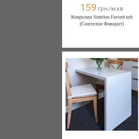
159
грн./м.кв
Ковролин Sintelon Favorit urb
(Синтелон Фаворит)
Ковролин - Diamantpol (Киев)
10 отзыв(а)
, 90% положительных
Компания верифицирована
+38067 000000