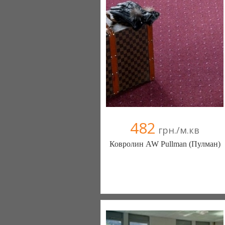
482
грн./м.кв
Ковролин AW Pullman (Пулман)
Ковролин - Diamantpol (Киев)
10 отзыв(а)
, 90% положительных
Компания верифицирована
+38067 000000