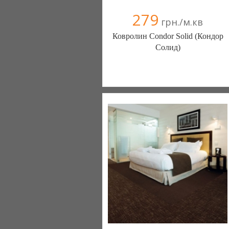
279
грн./м.кв
Ковролин Condor Solid (Кондор
Солид)
Ковролин - Diamantpol (Киев)
10 отзыв(а)
, 90% положительных
Компания верифицирована
+38067 000000