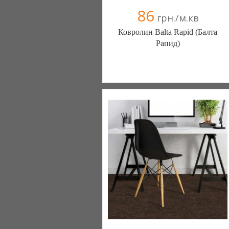
86
грн./м.кв
Ковролин Balta Rapid (Балта
Рапид)
Ковролин - Diamantpol (Киев)
10 отзыв(а)
, 90% положительных
Компания верифицирована
+38067 000000