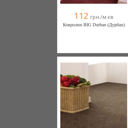
112
грн./м.кв
Ковролин BIG Durban (Дурбан)
Ковролин - Diamantpol (Киев)
10 отзыв(а)
, 90% положительных
Компания верифицирована
+38067 000000