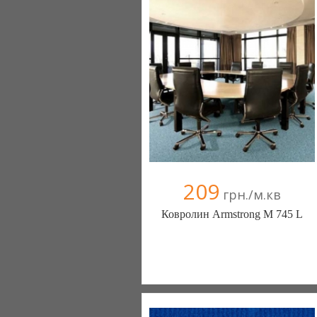
096 654-84-18
209
грн./м.кв
Ковролин Armstrong M 745 L
Ковролин - Diamantpol (Киев)
10 отзыв(а)
, 90% положительных
Компания верифицирована