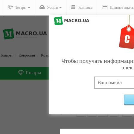
Товары
Услуги
Компании
Платные пакет
Товары
Ковролин
Ковролин для офиса
Чтобы получать информацию
элек
Товары
Услуги
Ковролин для офиса
Найде
Страницы:
1
2
3
4
5
6