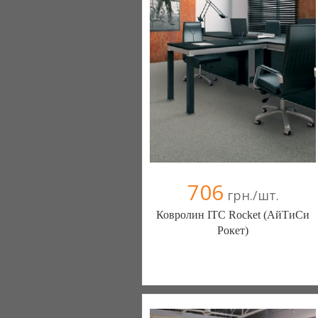
+38067 000000
706
грн./шт.
Ковролин ITC Rocket (АйТиСи
Рокет)
Ковролин - Diamantpol (Киев)
10 отзыв(а)
, 90% положительных
Компания верифицирована