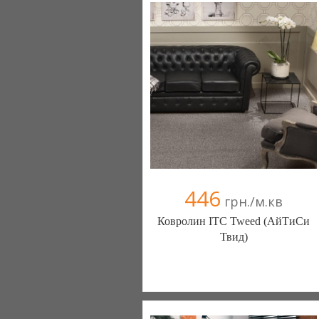
446
грн./м.кв
Ковролин ITC Tweed (АйТиСи
Твид)
Ковролин - Diamantpol (Киев)
10 отзыв(а)
, 90% положительных
Компания верифицирована