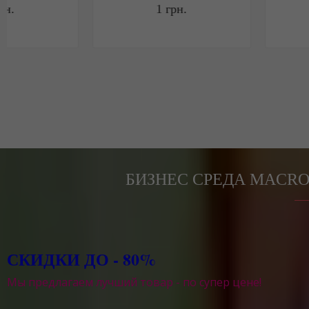
1
грн.
1
грн.
БИЗНЕС СРЕДА MACRO
СКИДКИ ДО - 80%
Мы предлагаем лучший товар - по супер цене!