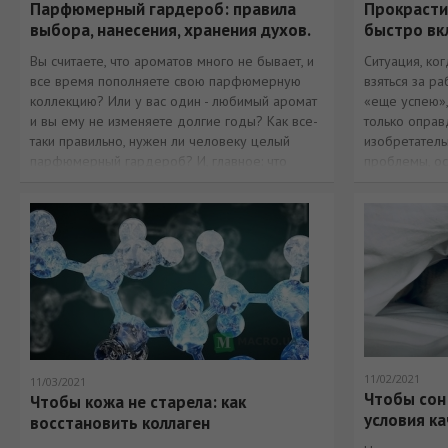
Парфюмерный гардероб: правила
Прокрасти
выбора, нанесения, хранения духов.
быстро вк
Вы считаете, что ароматов много не бывает, и
Ситуация, ко
все время пополняете свою парфюмерную
взяться за ра
коллекцию? Или у вас один - любимый аромат
«еще успею»,
и вы ему не изменяете долгие годы? Как все-
только опра
таки правильно, нужен ли человеку целый
изобретатель
парфюмерный гардероб? И, главное: что
проблемы, ос
необходимо знать, чтобы запах ваших духов
радовал вас
11/02/2021
11/03/2021
Чтобы сон
Чтобы кожа не старела: как
условия ка
восстановить коллаген