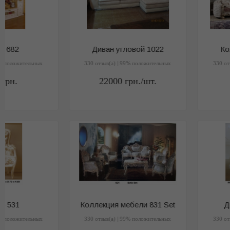
Коллекция мебели 831 Set
Витрина CF-8670
330 отзыв(a) | 99% положительных
330 отзыв(a) | 99% положитель
1
грн.
1
грн.
Витрина 5322
Стол F811
330 отзыв(a) | 99% положительных
330 отзыв(a) | 99% положитель