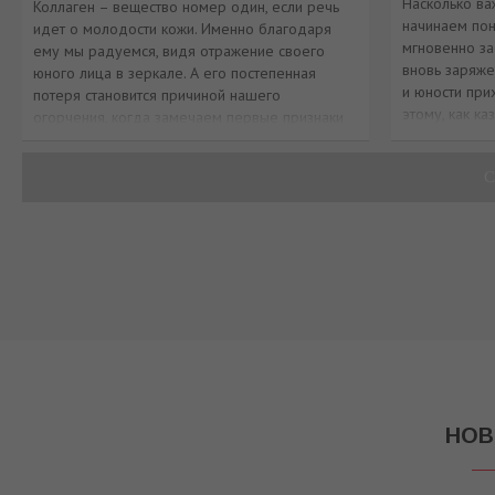
Насколько ва
Коллаген – вещество номер один, если речь
начинаем пон
идет о молодости кожи. Именно благодаря
мгновенно за
ему мы радуемся, видя отражение своего
вновь заряже
юного лица в зеркале. А его постепенная
и юности при
потеря становится причиной нашего
этому, как ка
огорчения, когда замечаем первые признаки
времени, то 
старения. Гибкие белковые волокна коллагена
благ
и эластина, пересек
С
НОВ