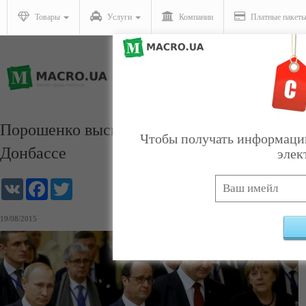
Товары
Услуги
Компании
Платные пакет
Порошенко выскажет Олланду и Меркель п
Чтобы получать информацию
Донбассе
элек
VK
Facebook
Twitter
19/08/2015