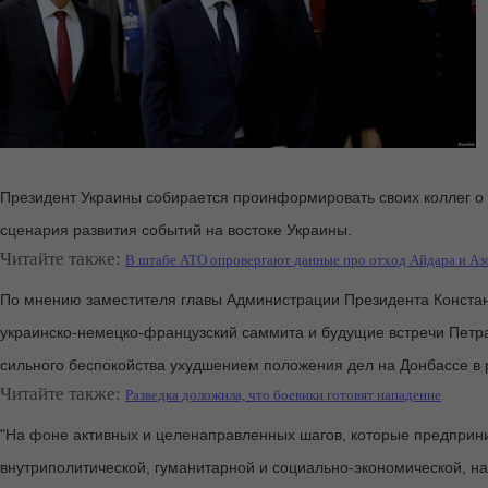
Президент Украины собирается проинформировать своих коллег о 
сценария развития событий на востоке Украины.
Читайте также:
В штабе АТО опровергают данные про отход Айдара и Азо
По мнению заместителя главы Администрации Президента Констант
украинско-немецко-французский саммита и будущие встречи Петр
сильного беспокойства ухудшением положения дел на Донбассе в р
Читайте также:
Разведка доложила, что боевики готовят нападение
"На фоне активных и целенаправленных шагов, которые предприн
внутриполитической, гуманитарной и социально-экономической, н