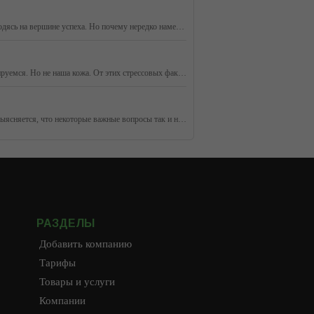
Необходимость принять и полюбить себя сегодня осознают многие. Ведь без этого вряд ли получится быть счастливым человеком, даже находясь на вершине успеха. Но почему нередко намерение изменить отношение к себе не приводит к результату? Неужели полюбить себя так сложно?
Резкие перепады температур, мороз, ветер, сухой воздух помещений - неизменные спутники холодного времени года. Мы к ним легко адаптируемся. Но не наша кожа. От этих стрессовых факторов она может серьезно пострадать. Что предпринять, чтобы этого не случилось? Что нужно коже зимой?
У каждого занятого человека есть определенные планы на день. Хорошо, если все задуманное удается осуществить. Но, бывает, к концу дня выясняется, что некоторые важные вопросы так и не удалось закрыть – то ли прошли мимо внимания, то ли сил не хватило. Как научиться успевать многое, не забывая о глав
РАЗДЕЛЫ
Добавить компанию
Тарифы
Товары и услуги
Компании