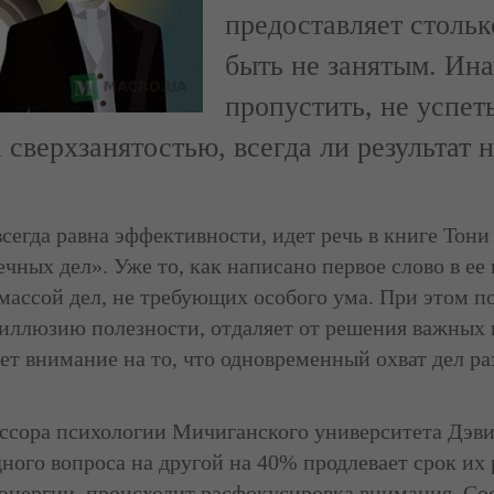
предоставляет стольк
быть не занятым. Ина
пропустить, не успет
 сверхзанятостью, всегда ли результат 
 всегда равна эффективности, идет речь в книге Тон
чных дел». Уже то, как написано первое слово в ее 
ассой дел, не требующих особого ума. При этом по
 иллюзию полезности, отдаляет от решения важных 
ет внимание на то, что одновременный охват дел р
ссора психологии Мичиганского университета Дэви
ного вопроса на другой на 40% продлевает срок их
энергии, происходит расфокусировка внимания. Со