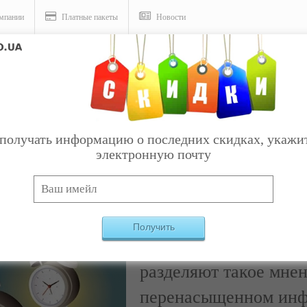
мпании
Платные пакеты
Новости
нятости и приблизить успех
получать информацию о последних скидках, укажи
электронную почту
Очень занят – значит
Получить
своего, получишь рез
разделяют такое мнен
перенасыщенном инф