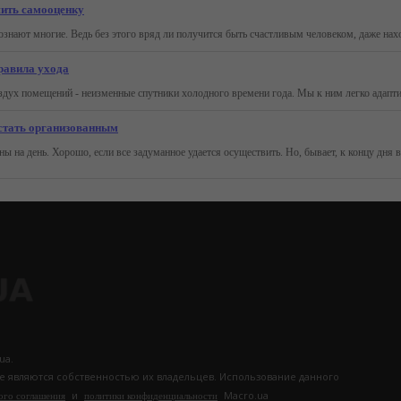
шить самооценку
равила ухода
 стать организованным
ua.
те являются собственностью их владельцев. Использование данного
и
Macro.ua
ого соглашения
политики конфиденциальности