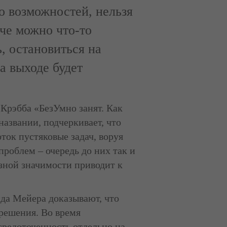
о возможностей, нельзя
че можно что-то
ь, остановиться на
на выходе будет
и Крэбба «БезУмно занят. Как
названии, подчеркивает, что
ток пустяковые задач, воруя
проблем – очередь до них так и
азной значимости приводит к
да Мейера доказывают, что
 решения. Во время
средоточенность отдельно на