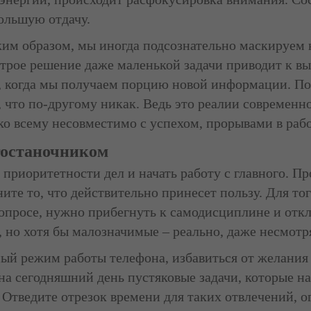
ольшую отдачу.
аким образом, мы иногда подсознательно маскируем
строе решение даже маленькой задачи приводит к 
т, когда мы получаем порцию новой информации. Поэ
, что по-другому никак. Ведь это реалии современно
ко всему несовместимо с успехом, прорывами в рабо
гостаночником
приоритетности дел и начать работу с главного. П
те то, что действительно принесет пользу. Для то
вопросе, нужно прибегнуть к самодисциплине и от
, но хотя бы малозначимые – реально, даже несмот
ый режим работы телефона, избавиться от желания п
на сегодняшний день пустяковые задачи, которые на
. Отведите отрезок времени для таких отвлечений, о