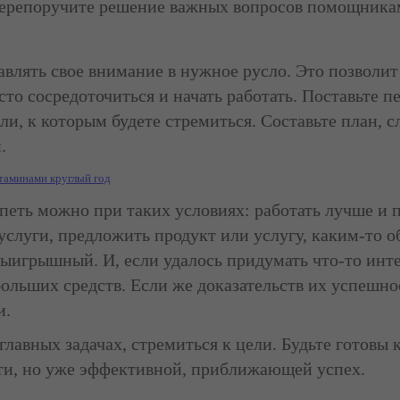
перепоручите решение важных вопросов помощникам,
авлять свое внимание в нужное русло. Это позволи
то сосредоточиться и начать работать. Поставьте п
ли, к которым будете стремиться. Составьте план, с
.
таминами круглый год
спеть можно при таких условиях: работать лучше и 
 услуги, предложить продукт или услугу, каким-то
выигрышный. И, если удалось придумать что-то инте
больших средств. Если же доказательств их успешнос
и.
лавных задачах, стремиться к цели. Будьте готовы к
ти, но уже эффективной, приближающей успех.