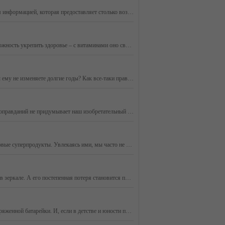
Очень занят – значит при деле, добьешься своего, получишь результат. Многие разделяют такое мнение о занятости. В мире, перенасыщенном информацией, которая предоставляет столько возможностей, нельзя быть не занятым. Иначе можно что-то пропустить, не успеть, остановиться на полпути. Но что стоит за с
Лето и осень – самое время насытить организм витаминами, которыми буквально изобилуют свежие фрукты и овощи. Нельзя упускать возможность укрепить здоровье – с витаминами оно связано напрямую. Находясь в составе ферментов, эти вещества влияют на все процессы жизнедеятельности, и даже маленький недост
Вы считаете, что ароматов много не бывает, и все время пополняете свою парфюмерную коллекцию? Или у вас один - любимый аромат и вы ему не изменяете долгие годы? Как все-таки правильно, нужен ли человеку целый парфюмерный гардероб? И, главное: что необходимо знать, чтобы запах ваших духов радовал вас
Ситуация, когда не можешь заставить себя взяться за работу, знакома многим. «Потом», «еще успею», «сегодня не время…», - каких только оправданий не придумывает наш изобретательный мозг, уводя от решения проблемы, особенно если она не из легких.
Быть здоровым и молодым как можно дольше – тренд сегодняшнего дня. Под прицелом внимания человечества чудодейственные диеты и новые суперпродукты. Увлекаясь ими, мы часто не придаем значения тому, что уже есть на нашем столе.
Коллаген – вещество номер один, если речь идет о молодости кожи. Именно благодаря ему мы радуемся, видя отражение своего юного лица в зеркале. А его постепенная потеря становится причиной нашего огорчения, когда замечаем первые признаки старения. Гибкие белковые волокна коллагена и эластина, пересек
Насколько важен качественный сон, мы начинаем понимать, когда уходит способность мгновенно засыпать и просыпаться с энергией вновь заряженной батарейки. И, если в детстве и юности приходилось даже сопротивляться этому, как казалось тогда, вору нашего времени, то с возрастом воспринимаем его как благ