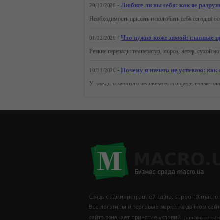
-
Любите ли вы себя: как не разру
29/12/2020
-
Что нужно коже зимой: главные п
01/12/2020
-
Почему я ничего не успеваю: как
10/11/2020
Связь с администрацией сайта: support@macro.
Все логотипы и торговые марки на данном сай
сайта означает принятие условий
пользовательск