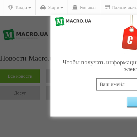
Товары
Услуги
Компании
Платные пакет
Новости Macro.ua
Чтобы получать информацию
элек
Все новости
В мире
Украина
Досуг
АТО
Публикации