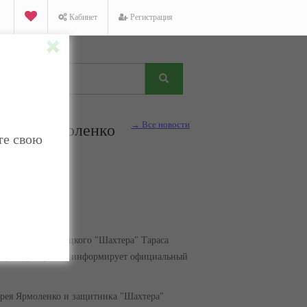
Кабинет
Регистрация
→ Все новости
ру, а Ярмоленко
те свою
узащитника донецкого "Шахтера" Тараса
дну игру. Про это информирует официальный
рея Ярмоленко и защитника "Шахтера"