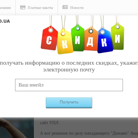
мпании
Платные пакеты
Новости
 и Шахтера: Степаненко пропустит одну иг
получать информацию о последних скидках, укажи
электронную почту
Получить
Футбольная Премьер-лига Украины отстранила пол
Степаненко от участия в чемпионате Украины на о
сайт УПЛ.
А вот решение по делу нападающего "Динамо" Анд