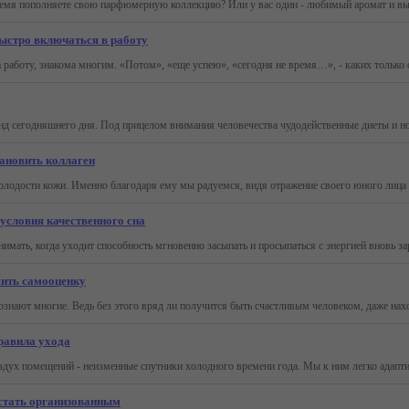
ыстро включаться в работу
тановить коллаген
условия качественного сна
шить самооценку
равила ухода
 стать организованным