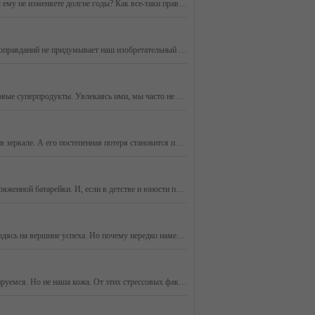
Вы считаете, что ароматов много не бывает, и все время пополняете свою парфюмерную коллекцию? Или у вас один - любимый аромат и вы ему не изменяете долгие годы? Как все-таки правильно, нужен ли человеку целый парфюмерный гардероб? И, главное: что необходимо знать, чтобы запах ваших духов радовал вас
Ситуация, когда не можешь заставить себя взяться за работу, знакома многим. «Потом», «еще успею», «сегодня не время…», - каких только оправданий не придумывает наш изобретательный мозг, уводя от решения проблемы, особенно если она не из легких.
Быть здоровым и молодым как можно дольше – тренд сегодняшнего дня. Под прицелом внимания человечества чудодейственные диеты и новые суперпродукты. Увлекаясь ими, мы часто не придаем значения тому, что уже есть на нашем столе.
Коллаген – вещество номер один, если речь идет о молодости кожи. Именно благодаря ему мы радуемся, видя отражение своего юного лица в зеркале. А его постепенная потеря становится причиной нашего огорчения, когда замечаем первые признаки старения. Гибкие белковые волокна коллагена и эластина, пересек
Насколько важен качественный сон, мы начинаем понимать, когда уходит способность мгновенно засыпать и просыпаться с энергией вновь заряженной батарейки. И, если в детстве и юности приходилось даже сопротивляться этому, как казалось тогда, вору нашего времени, то с возрастом воспринимаем его как благ
Необходимость принять и полюбить себя сегодня осознают многие. Ведь без этого вряд ли получится быть счастливым человеком, даже находясь на вершине успеха. Но почему нередко намерение изменить отношение к себе не приводит к результату? Неужели полюбить себя так сложно?
Резкие перепады температур, мороз, ветер, сухой воздух помещений - неизменные спутники холодного времени года. Мы к ним легко адаптируемся. Но не наша кожа. От этих стрессовых факторов она может серьезно пострадать. Что предпринять, чтобы этого не случилось? Что нужно коже зимой?