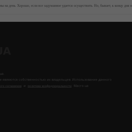
ua.
те являются собственностью их владельцев. Использование данного
и
Macro.ua
ого соглашения
политики конфиденциальности