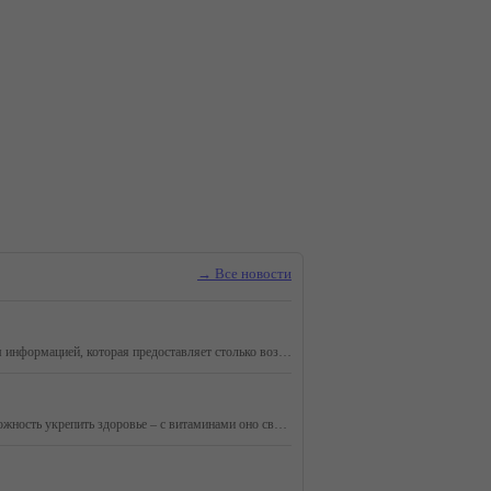
→ Все новости
Очень занят – значит при деле, добьешься своего, получишь результат. Многие разделяют такое мнение о занятости. В мире, перенасыщенном информацией, которая предоставляет столько возможностей, нельзя быть не занятым. Иначе можно что-то пропустить, не успеть, остановиться на полпути. Но что стоит за с
Лето и осень – самое время насытить организм витаминами, которыми буквально изобилуют свежие фрукты и овощи. Нельзя упускать возможность укрепить здоровье – с витаминами оно связано напрямую. Находясь в составе ферментов, эти вещества влияют на все процессы жизнедеятельности, и даже маленький недост