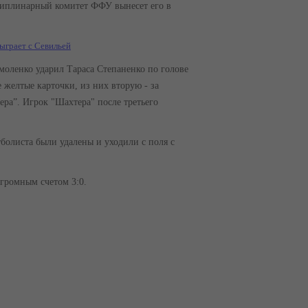
циплинарный комитет ФФУ вынесет его в
ыграет с Севильей
моленко ударил Тараса Степаненко по голове
 желтые карточки, из них вторую - за
ра”. Игрок "Шахтера" после третьего
болиста были удалены и уходили с поля с
згромным счетом 3:0.