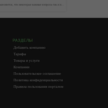
У каждого занятого человека есть определенные планы на день. Хорошо, если все задуманное удается осуществить. Но, бывает, к концу дня выясняется, что некоторые важные вопросы так и не удалось закрыть – то ли прошли мимо внимания, то ли сил не хватило. Как научиться успевать многое, не забывая о глав
РАЗДЕЛЫ
Добавить компанию
Тарифы
Товары и услуги
Компании
Пользовательское соглашение
Политика конфиденциальности
Правила пользования порталом