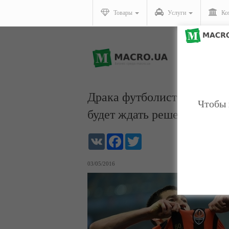
Товары
Услуги
Ко
Драка футболистов Динамо
Чтобы 
будет ждать решения ФФУ
VK
Facebook
Twitter
03/05/2016