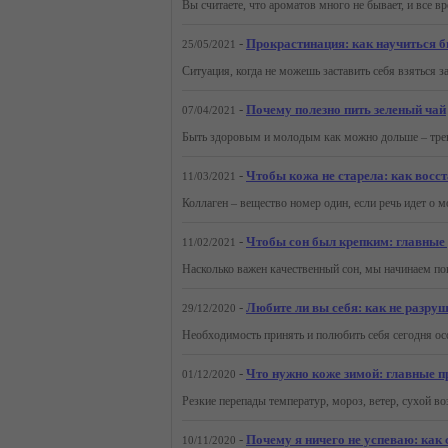
-
Прокрастинация: как научиться б
25/05/2021
-
Почему полезно пить зеленый чай
07/04/2021
-
Чтобы кожа не старела: как восс
11/03/2021
-
Чтобы сон был крепким: главные 
11/02/2021
-
Любите ли вы себя: как не разру
29/12/2020
-
Что нужно коже зимой: главные п
01/12/2020
-
Почему я ничего не успеваю: как
10/11/2020