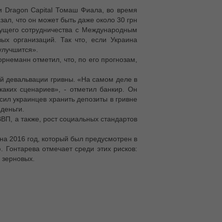
и Dragon Capital Томаш Фиала, во время
зал, что он может быть даже около 30 грн
удущего сотрудничества с Международным
х организаций. Так что, если Украина
улучшится».
орнеманн отметил, что, по его прогнозам,
ой девальвации гривны. «На самом деле в
каких сценариев», - отметил банкир. Он
сил украинцев хранить депозиты в гривне
 деньги.
ВП, а также, рост социальных стандартов
на 2016 год, который был предусмотрен в
 Гонтарева отмечает среди этих рисков:
 зерновых.