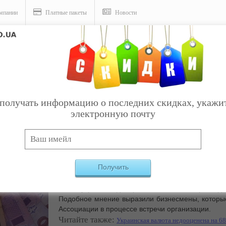
мпании
Платные пакеты
Новости
бвалиться вслед за рублем
получать информацию о последних скидках, укажи
электронную почту
Курс гривны к доллару может достигнуть 30 грн
Получить
восстановления сотрудничества с главными кред
новых кредитных траншей ситуация может незн
может укрепится до, приблизительно, 27 грн за д
Подобное мнение выразили бизнесмены, которы
Ассоциации в процессе встречи организации.
Читайте также:
Украинская валюта недооценена на 68