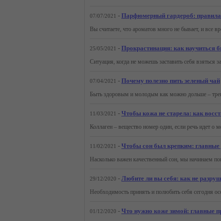
-
Парфюмерный гардероб: правила 
07/07/2021
-
Прокрастинация: как научиться б
25/05/2021
-
Почему полезно пить зеленый чай
07/04/2021
-
Чтобы кожа не старела: как восс
11/03/2021
-
Чтобы сон был крепким: главные 
11/02/2021
-
Любите ли вы себя: как не разру
29/12/2020
-
Что нужно коже зимой: главные п
01/12/2020