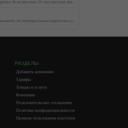
Резкие перепады температур, мороз, ветер, сухой воздух помещений - неизменные спутники холодного времени года. Мы к ним легко адаптируемся. Но не наша кожа. От этих стрессовых факторов она может серьезно пострадать. Что предпринять, чтобы этого не случилось? Что нужно коже зимой?
У каждого занятого человека есть определенные планы на день. Хорошо, если все задуманное удается осуществить. Но, бывает, к концу дня выясняется, что некоторые важные вопросы так и не удалось закрыть – то ли прошли мимо внимания, то ли сил не хватило. Как научиться успевать многое, не забывая о глав
РАЗДЕЛЫ
Добавить компанию
Тарифы
Товары и услуги
Компании
Пользовательское соглашение
Политика конфиденциальности
Правила пользования порталом