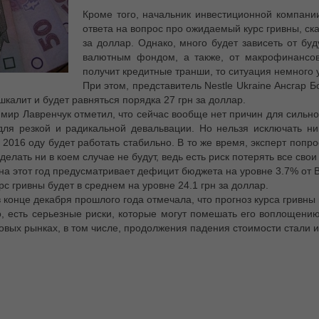
Кроме того, начальник инвестиционной компани
ответа на вопрос про ожидаемый курс гривны, ска
за доллар. Однако, много будет зависеть от б
валютным фондом, а также, от макрофинансовы
получит кредитные транши, то ситуация немного 
При этом, представитель Nestle Ukraine Ансгар Б
шкалит и будет равняться порядка 27 грн за доллар.
димир Лавренчук отметил, что сейчас вообще нет причин для сильн
ля резкой и радикальной девальвации. Но нельзя исключать ни
 2016 оду будет работать стабильно. В то же время, эксперт попро
 делать ни в коем случае не будут, ведь есть риск потерять все свои
а этот год предусматривает дефицит бюджета на уровне 3.7% от В
с гривны будет в среднем на уровне 24.1 грн за доллар.
конце декабря прошлого года отмечала, что прогноз курса гривны 
, есть серьезные риски, которые могут помешать его воплощению.
вых рынках, в том числе, продолжения падения стоимости стали и