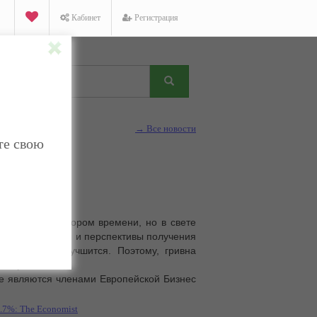
Кабинет
Регистрация
→ Все новости
те свою
 за доллар в скором времени, но в свете
иторами страны и перспективы получения
ачительно улучшится. Поэтому, гривна
оллар.
е являются членами Европейской Бизнес
.7%: The Economist