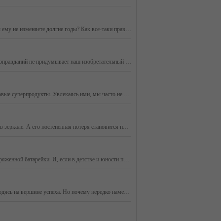
Вы считаете, что ароматов много не бывает, и все время пополняете свою парфюмерную коллекцию? Или у вас один - любимый аромат и вы ему не изменяете долгие годы? Как все-таки правильно, нужен ли человеку целый парфюмерный гардероб? И, главное: что необходимо знать, чтобы запах ваших духов радовал вас
Ситуация, когда не можешь заставить себя взяться за работу, знакома многим. «Потом», «еще успею», «сегодня не время…», - каких только оправданий не придумывает наш изобретательный мозг, уводя от решения проблемы, особенно если она не из легких.
Быть здоровым и молодым как можно дольше – тренд сегодняшнего дня. Под прицелом внимания человечества чудодейственные диеты и новые суперпродукты. Увлекаясь ими, мы часто не придаем значения тому, что уже есть на нашем столе.
Коллаген – вещество номер один, если речь идет о молодости кожи. Именно благодаря ему мы радуемся, видя отражение своего юного лица в зеркале. А его постепенная потеря становится причиной нашего огорчения, когда замечаем первые признаки старения. Гибкие белковые волокна коллагена и эластина, пересек
Насколько важен качественный сон, мы начинаем понимать, когда уходит способность мгновенно засыпать и просыпаться с энергией вновь заряженной батарейки. И, если в детстве и юности приходилось даже сопротивляться этому, как казалось тогда, вору нашего времени, то с возрастом воспринимаем его как благ
Необходимость принять и полюбить себя сегодня осознают многие. Ведь без этого вряд ли получится быть счастливым человеком, даже находясь на вершине успеха. Но почему нередко намерение изменить отношение к себе не приводит к результату? Неужели полюбить себя так сложно?