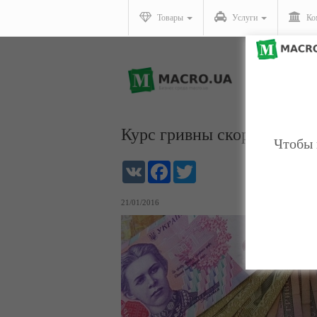
Товары
Услуги
Ко
Курс гривны скоро может о
Чтобы 
VK
Facebook
Twitter
21/01/2016