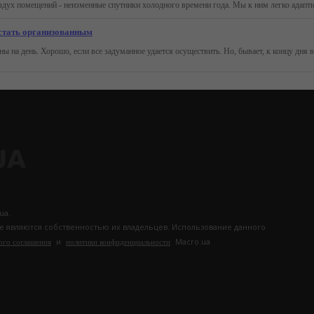
 стать организованным
ua.
те являются собственностью их владельцев. Использование данного
и
Macro.ua
ого соглашения
политики конфиденциальности