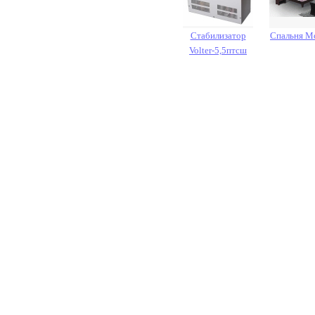
Стабилизатор
Спальня M
Volter-5,5птсш