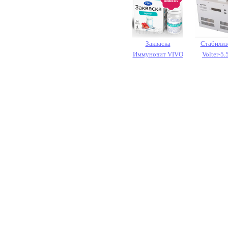
Закваска
Стабилиз
Иммуновит VIVO
Volter-5.