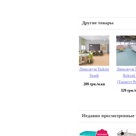
Другие товары
Линолеум Tarkett
Линолеум T
Spark
Rekord
(Таркетт Р
209
грн./м.кв
329
грн./
Недавно просмотренные