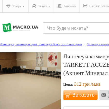
Товары
Услуги
Компании
Платные пакет
Линолеум, линолеум цена, линолеум Киев, оптовые цены
→
Линолеум комме
Линолеум коммер
TARKETT ACCZE
(Акцент Минерал 
312
грн./м.кв
Цена: