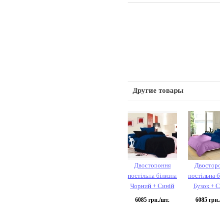
Другие товары
Двостороння
Двостор
постільна білизна
постільна б
Чорний + Синій
Бузок + 
6085
грн./шт.
6085
грн.