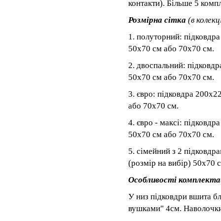
контакти). Більше 5 комп
Розмірна сітка
(в колекц
1. полуторний: підковдра
50x70 см або 70x70 см.
2. двоспальний: підковдр
50x70 см або 70x70 см.
3. євро: підковдра 200x2
або 70x70 см.
4. євро - максі: підковд
50x70 см або 70x70 см.
5. сімейний з 2 підковдр
(розмір на вибір) 50x70 
Особливості комплектац
У низ підковдри вшита б
вушками" 4см. Наволочки 