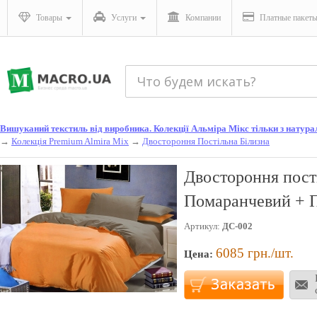
Товары
Услуги
Компании
Платные пакет
Вишуканий текстиль від виробника. Колекції Альміра Мікс тільки з натураль
→
Колекція Premium Almira Mix
→
Двостороння Постільна Білизна
Двостороння пост
Помаранчевий + П
Артикул:
ДС-002
6085
грн./шт.
Цена: