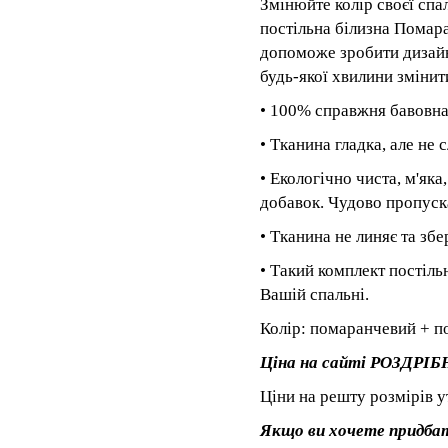
Змінюйте колір своєї спа
постільна білизна Помар
допоможе зробити дизайн
будь-якої хвилини зміни
• 100% справжня бавовна
• Тканина гладка, але не 
• Екологічно чиста, м'яка
добавок. Чудово пропускає
• Тканина не линяє та збе
• Такий комплект постіль
Вашій спальні.
Колір: помаранчевий + п
Ціна на сайті РОЗДРІБН
Ціни на решту розмірів у
Якщо ви хочете придбат