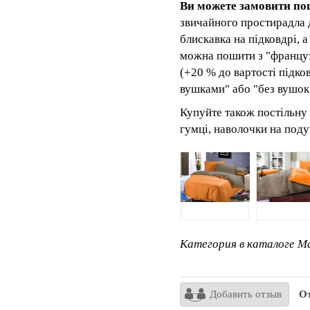
Ви можете замовити п
звичайного простирадла 
блискавка на підковдрі, а
можна пошити з "француз
(+20 % до вартості підк
вушками" або "без вушок
Купуйте також постільну 
гумці, наволочки на под
Категория в каталоге Ma
Добавить отзыв
От