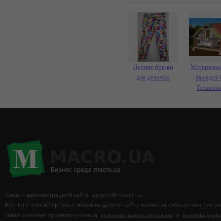
Летние брюки
Мінеральн
для девочки
фасадна 
Техноні
Связь с администрацией сайта: support@macro.ua.
Все логотипы и торговые марки на данном сайте являются собственностью и
сайта означает принятие условий
и
пользовательского соглашения
политики конф