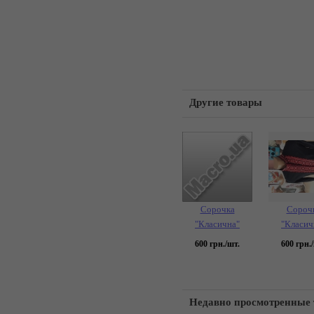
Другие товары
Сорочка
Сороч
"Класична"
"Класич
600
грн./шт.
600
грн./
Недавно просмотренные