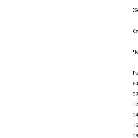
Же
Ф
Че
Ра
8
9
1
1
1
1