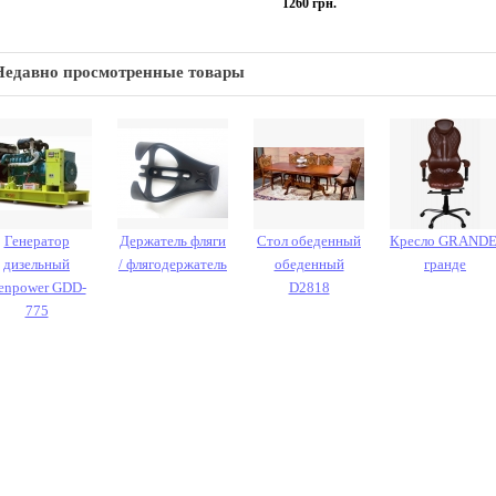
1260
грн.
Недавно просмотренные товары
Генератор
Держатель фляги
Стол обеденный
Кресло GRANDE
дизельный
/ флягодержатель
обеденный
гранде
enpower GDD-
D2818
775