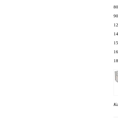
8
9
1
1
1
1
1
Ка