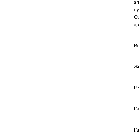
а 
пу
О
до
Вы
Же
Ре
Ги
Г