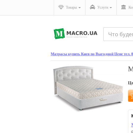
Товары
Услуги
Ко
Матрасы купить Киев по Выгодной Цене тел. 
М
Ц