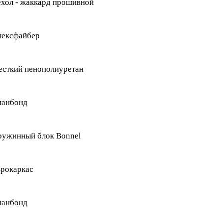
хол - жаккард прошивной
лексфайбер
сткий пенополиуретан
панбонд
ружинный блок Bonnel
рокаркас
панбонд