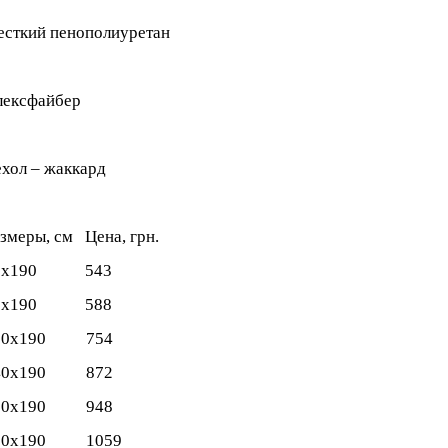
сткий пенополиуретан
лексфайбер
хол – жаккард
змеры, см Цена, грн.
0х190 543
0х190 588
20х190 754
40х190 872
60х190 948
80х190 1059