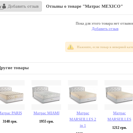
Добавить отзыв
Отзывы о товаре "Матрас MEXICO"
Пока для этого товара нет отзывов
Добавить отзыв
Нажмите, если товар в неверной кат
Другие товары
атрас PARIS
Матрас MIAMI
Матрас
Матрас
MARSEILLES 2
MARSEILLES
3148
грн.
1955
грн.
in 1
1212
грн.