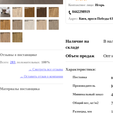
Контактное лицо:
Игорь
0442298919
Адрес:
Киев, просп Победы 63
Наличие на
В на
складе
Отзывы о поставщике
Объем продаж
Опт 
Всего:
283
, положительных:
100%
→ Смотреть все отзывы
Характеристики:
→ Оставить отзыв о компании
Поставка
Производитель
K
Материалы поставщика
Минимальный заказ
4
Общий вес, кг/м2
7
Размеры, мм