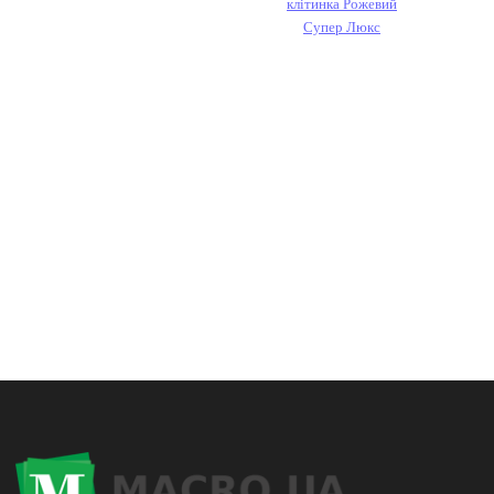
клітинка Рожевий
Супер Люкс