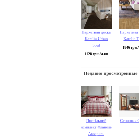
Паркетная доска
Паркетная
Karelia Urban
Karelia 
Soul
1846
грн./
1128
грн./м.кв
Недавно просмотренные
Постільний
Столовая 
комплект Фланель
Акварель