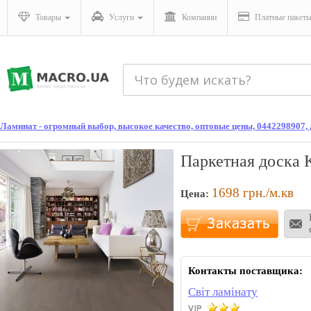
Товары
Услуги
Компании
Платные пакет
Ламинат - огромный выбор, высокое качество, оптовые цены, 0442298907
Паркетная доска K
1698
грн./м.кв
Цена:
Контакты поставщика:
Світ ламінату