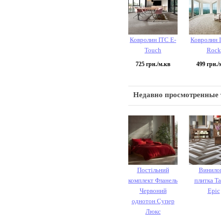
Ковролин ITC E-
Ковролин 
Touch
Rock
725
грн./м.кв
499
грн./
Недавно просмотренные
Постільний
Винило
комплект Фланель
плитка Ta
Червоний
Epic
однотон Супер
Люкс