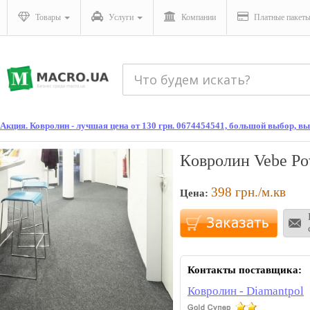
Товары
Услуги
Компании
Платные пакет
Акция. Ковролин - лучшая цена от 130 грн. 0674454541, большой выбор, вы
Кoврoлин Vebe Po
398
грн./м.кв
Цена:
Контакты поставщика:
Ковролин - Diamantpol