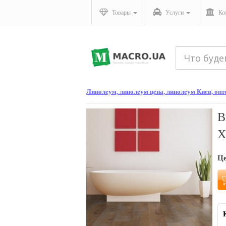
Товары
Услуги
Ко
Линолеум, линолеум цена, линолеум Киев, оп
В
X
Ц