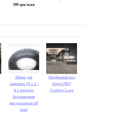
599
грн./м.кв
Шина для
Пробковый пол
самоката 10 х 2 -
Egger PRO
6.1 tubeless
Comfort Long
к
бескамерная
внедорожная off
road