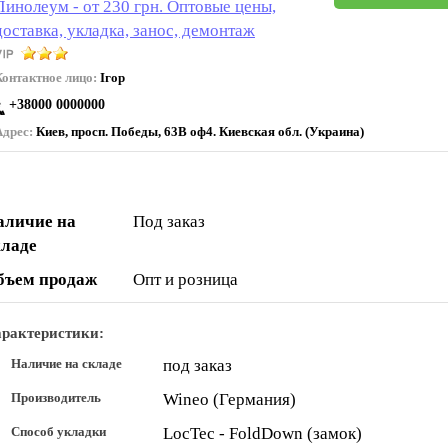
Линолеум - от 230 грн. Оптовые цены,
доставка, укладка, занос, демонтаж
Контактное лицо:
Ігор
+38000 0000000
Адрес:
Киев, просп. Победы, 63В оф4. Киевская обл. (Украина)
аличие на
Под заказ
кладе
бъем продаж
Опт и розница
рактеристики:
Наличие на складе
под заказ
Производитель
Wineo (Германия)
Способ укладки
LocTec - FoldDown (замок)