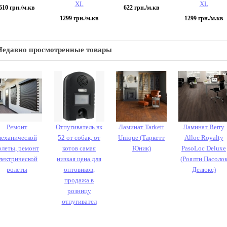
XL
XL
610
грн./м.кв
622
грн./м.кв
1299
грн./м.кв
1299
грн./м.кв
Недавно просмотренные товары
Ремонт
Отпугиватель вк
Ламинат Tarkett
Ламинат Berry
механической
52 от собак, от
Unique (Таркетт
Alloc Royalty
олеты, ремонт
котов самая
Юник)
PasoLoc Deluxe
лектрической
низкая цена для
(Роялти Пасоло
ролеты
оптовиков,
Делюкс)
продажа в
розницу
отпугивател