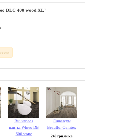
eo DLC 400 wood XL"
.
егории
Виниловая
Линолеум
плитка Wineo DB
Beauflor Quintex
600 stone
240
грн./м.кв