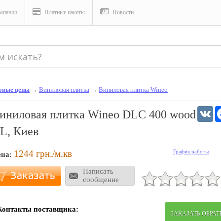
мпании
Платные пакеты
Новости
товые цены
→
Виниловая плитка
→
Виниловая плитка Wineo
V
иниловая плитка Wineo DLC 400 wood
L, Киев
1244
грн./м.кв
График работы
ена:
Написать
сообщение
Контакты поставщика:
ЗАКАЗАТЬ ОБРА