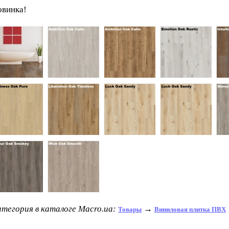
овинка!
тегория в каталоге Macro.ua:
→
Товары
Виниловая плитка ПВХ