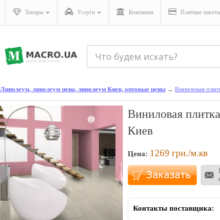
Товары
Услуги
Компании
Платные пакет
Линолеум, линолеум цена, линолеум Киев, оптовые цены
→
Виниловая плит
Виниловая плитка
Киев
1269
грн./м.кв
Цена:
Контакты поставщика: