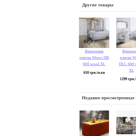
Другие товары
Виниловая
Винило
плитка Wineo DB
плитка W
600 wood XL
DLC 600 
XL
610
грн./м.кв
1299
грн./
Недавно просмотренные