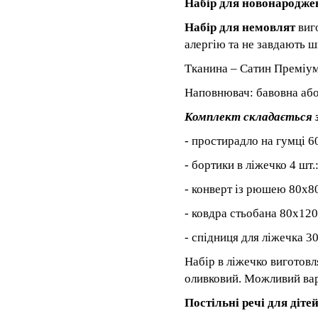
Набір для новонародже
Набір для немовлят
виго
алергію та не завдають 
Тканина – Сатин Преміум
Наповнювач: бавовна або
Комплект складається з
- простирадло на гумці 6
- бортики в ліжечко 4 шт.:
- конверт із рюшею 80x8
- ковдра стьобана 80x120
- спідниця для ліжечка 3
Набір в ліжечко виготов
оливковий. Можливий варі
Постільні речі для дітей