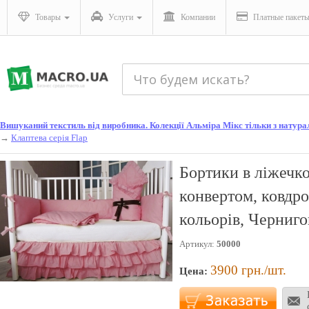
Товары
Услуги
Компании
Платные пакет
Вишуканий текстиль від виробника. Колекції Альміра Мікс тільки з натураль
→
Клаптева серія Flap
Бортики в ліжечко
конвертом, ковдр
кольорів, Черниго
Артикул:
50000
3900
грн./шт.
Цена: