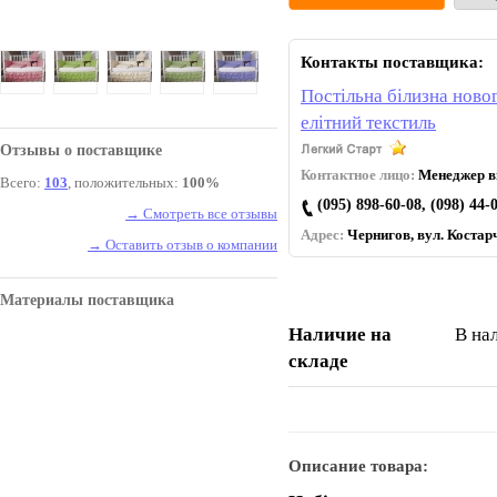
Контакты поставщика:
Постільна білизна новог
елітний текстиль
Отзывы о поставщике
Контактное лицо:
Менеджер ві
Всего:
103
, положительных:
100%
(095) 898-60-08, (098) 44-
→ Смотреть все отзывы
Адрес:
Чернигов, вул. Коcтарч
→ Оставить отзыв о компании
Материалы поставщика
Наличие на
В на
складе
Описание товара: