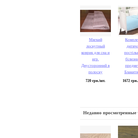
Мягкий
Компле
лоскутный
дитяч
коврик для сна и
постіль
игр.
білизни
Двусторонний в
предме
полоску
Блакит
720
грн./шт.
1672
грн.
Недавно просмотренные