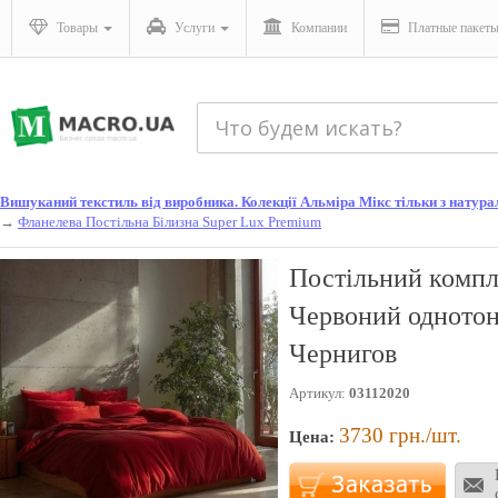
Товары
Услуги
Компании
Платные пакет
Вишуканий текстиль від виробника. Колекції Альміра Мікс тільки з натураль
→
Фланелева Постільна Білизна Super Lux Premium
Постільний компл
Червоний однотон
Чернигов
Артикул:
03112020
3730
грн./шт.
Цена: