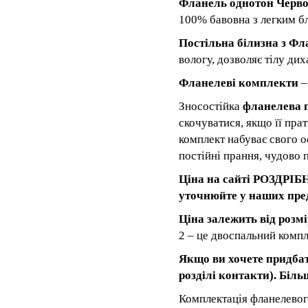
Фланель однотон Черв
100% бавовна з легким б
Постільна білизна з Фл
вологу, дозволяє тілу ди
Фланелеві комплекти
–
Зносостійка
фланелева 
скочуватися, якщо її пра
комплект набуває свого о
постійні прання, чудово 
Ціна на сайті РОЗДРІБН
уточнюйте у наших пред
Ціна залежить від розм
2 – це двоспальний компле
Якщо ви хочете придбати
розділі контакти). Біл
Комплектація фланелевог