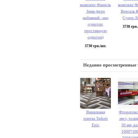
комплект Фланель
комплект Ф
Зима (верх
Версаль 
набивний - низ
Супер Л
однотон,
3730
грн.
простирадло
однотон)
3730
грн./шт.
Недавно просмотренные
Виниловая
Фтороплас
плитка Tarkett
лист, толщ
Epic
50 мм, ра
1000*10
500*100